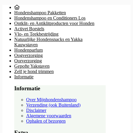
Hondenshampoo Pakketten
Hondenshampoo en Conditioners Los
Ontklit- en Antiklitproducten voor Honden
Activet Borstels
Vlo- en Teekbestrijding
Natuurlijke Hondensnacks en Yakka
Kauwstaven
Hondenparfum
Oogverzorging
Oorverzorging
Gepofte Yakstaven
Zelf je hond trimmen
Informatie
Informatie
Over Mijnhondenshampoo
Verzending (ook Buitenland)
Disclaimer
Algemene voorwaarden
Ophalen of bezorgen
Extra