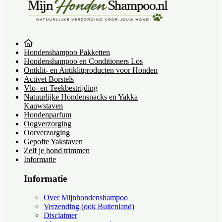
Hondenshampoo Pakketten
Hondenshampoo en Conditioners Los
Ontklit- en Antiklitproducten voor Honden
Activet Borstels
Vlo- en Teekbestrijding
Natuurlijke Hondensnacks en Yakka
Kauwstaven
Hondenparfum
Oogverzorging
Oorverzorging
Gepofte Yakstaven
Zelf je hond trimmen
Informatie
Informatie
Over Mijnhondenshampoo
Verzending (ook Buitenland)
Disclaimer