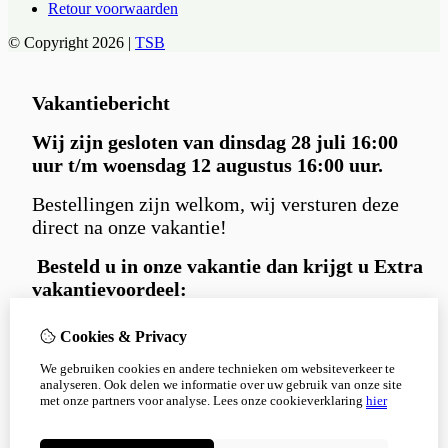
Retour voorwaarden
© Copyright 2026 |
TSB
Vakantiebericht
Wij zijn gesloten van dinsdag 28 juli 16:00
uur t/m woensdag 12 augustus 16:00 uur.
Bestellingen zijn welkom, wij versturen deze
direct na onze vakantie!
Besteld u in
onze vakantie dan krijgt u Extra
vakantievoordeel:
Gratis
Carniwell hondensnack extraatje
Cookies & Privacy
bij iedere bestelling.
We gebruiken cookies en andere technieken om websiteverkeer te
en 5% korting
met kortingscode:
analyseren. Ook delen we informatie over uw gebruik van onze site
Korting5%
met onze partners voor analyse.
Lees onze cookieverklaring
hier
Bedankt voor je begrip en alvast een fijne