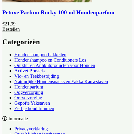
Petuxe Parfum Rocky 100 ml Hondenparfum
€
21,99
Bestellen
Categorieën
Hondenshampoo Pakketten
Hondenshampoo en Conditioners Los
Ontklit- en Antiklitproducten voor Honden
Activet Borstels
Vlo- en Teekbestrijding
Natuurlijke Hondensnacks en Yakka Kauwstaven
Hondenparfum
Oogverzorging
Oorverzorging
Gepofte Yakstaven
Zelf je hond trimmen
Informatie
Privacyverklaring