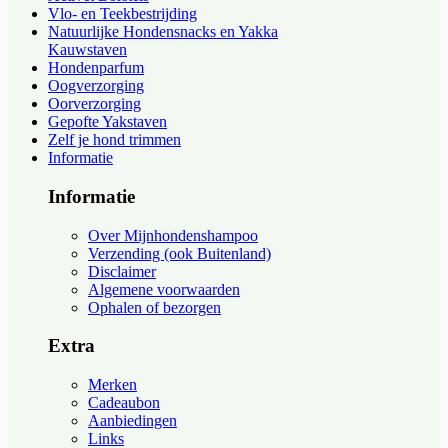
Vlo- en Teekbestrijding
Natuurlijke Hondensnacks en Yakka
Kauwstaven
Hondenparfum
Oogverzorging
Oorverzorging
Gepofte Yakstaven
Zelf je hond trimmen
Informatie
Informatie
Over Mijnhondenshampoo
Verzending (ook Buitenland)
Disclaimer
Algemene voorwaarden
Ophalen of bezorgen
Extra
Merken
Cadeaubon
Aanbiedingen
Links