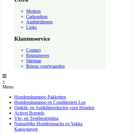
Merken
Cadeaubon
Aanbiedingen
Links
Klantenservice
Contact
Retourneren
Sitemap
Retour voorwaarden
×
Menu
Hondenshampoo Pakketten
Hondenshampoo en Conditioners Los
Ontklit- en Antiklitproducten voor Honden
Activet Borstels
Vlo- en Teekbestrijding
Natuurlijke Hondensnacks en Yakka
Kauwstaven