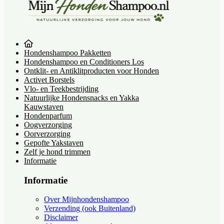
Hondenshampoo Pakketten
Hondenshampoo en Conditioners Los
Ontklit- en Antiklitproducten voor Honden
Activet Borstels
Vlo- en Teekbestrijding
Natuurlijke Hondensnacks en Yakka
Kauwstaven
Hondenparfum
Oogverzorging
Oorverzorging
Gepofte Yakstaven
Zelf je hond trimmen
Informatie
Informatie
Over Mijnhondenshampoo
Verzending (ook Buitenland)
Disclaimer