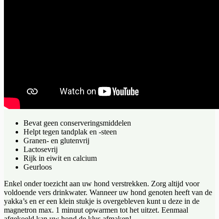
Bevat geen conserveringsmiddelen
Helpt tegen tandplak en -steen
Granen- en glutenvrij
Lactosevrij
Rijk in eiwit en calcium
Geurloos
Enkel onder toezicht aan uw hond verstrekken. Zorg altijd voor
voldoende vers drinkwater. Wanneer uw hond genoten heeft van de
yakka’s en er een klein stukje is overgebleven kunt u deze in de
magnetron max. 1 minuut opwarmen tot het uitzet. Eenmaal
afgekoeld kan uw hond de klus afmaken!