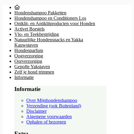
Hondenshampoo Pakketten
Hondenshampoo en Conditioners Los
Ontklit- en Antiklitproducten voor Honden
Activet Borstels
Vlo- en Teekbestrijding
Natuurlijke Hondensnacks en Yakka
Kauwstaven
Hondenparfum
Oogverzorging
Oorverzorging
Gepofte Yakstaven
Zelf je hond trimmen
Informatie
Informatie
Over Mijnhondenshampoo
Verzending (ook Buitenland)
Disclaimer
Algemene voorwaarden
Ophalen of bezorgen
Extra