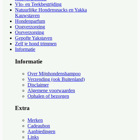
Vlo- en Teekbestrijding
Natuurlijke Hondensnacks en Yakka
Kauwstaven
Hondenparfum
Oogverzorging
Oorverzorging
Gepofte Yakstaven
Zelf je hond trimmen
Informatie
Informatie
Over Mijnhondenshampoo
Verzending (ook Buitenland)
Disclaimer
Algemene voorwaarden
Ophalen of bezorgen
Extra
Merken
Cadeaubon
Aanbiedingen
Links