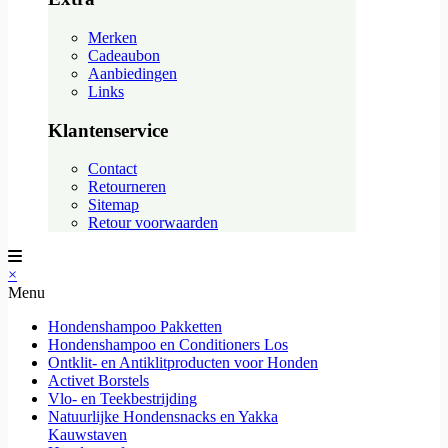
Merken
Cadeaubon
Aanbiedingen
Links
Klantenservice
Contact
Retourneren
Sitemap
Retour voorwaarden
×
Menu
Hondenshampoo Pakketten
Hondenshampoo en Conditioners Los
Ontklit- en Antiklitproducten voor Honden
Activet Borstels
Vlo- en Teekbestrijding
Natuurlijke Hondensnacks en Yakka
Kauwstaven