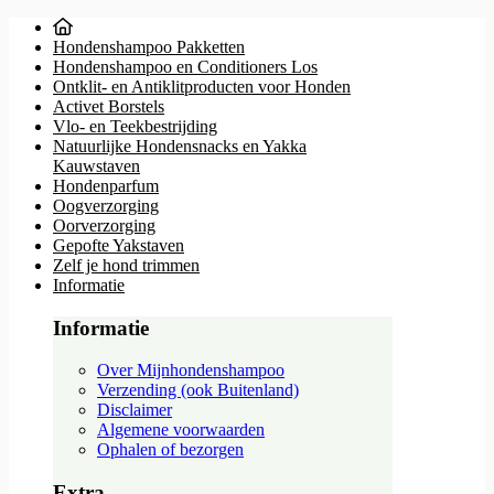
Hondenshampoo Pakketten
Hondenshampoo en Conditioners Los
Ontklit- en Antiklitproducten voor Honden
Activet Borstels
Vlo- en Teekbestrijding
Natuurlijke Hondensnacks en Yakka
Kauwstaven
Hondenparfum
Oogverzorging
Oorverzorging
Gepofte Yakstaven
Zelf je hond trimmen
Informatie
Informatie
Over Mijnhondenshampoo
Verzending (ook Buitenland)
Disclaimer
Algemene voorwaarden
Ophalen of bezorgen
Extra