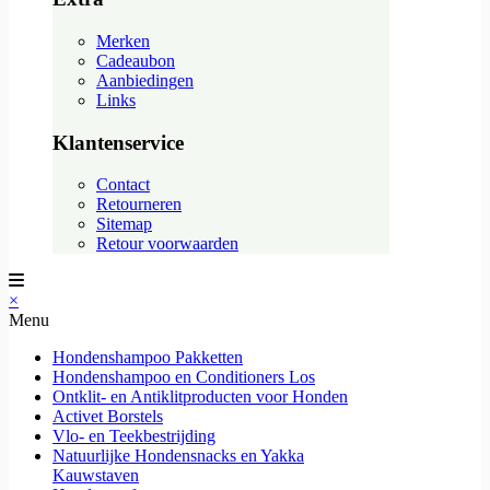
Merken
Cadeaubon
Aanbiedingen
Links
Klantenservice
Contact
Retourneren
Sitemap
Retour voorwaarden
×
Menu
Hondenshampoo Pakketten
Hondenshampoo en Conditioners Los
Ontklit- en Antiklitproducten voor Honden
Activet Borstels
Vlo- en Teekbestrijding
Natuurlijke Hondensnacks en Yakka
Kauwstaven