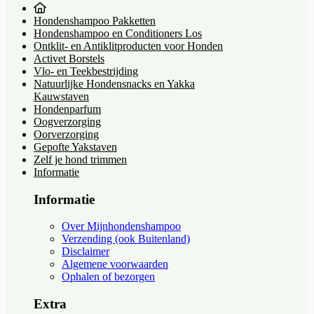
Hondenshampoo Pakketten
Hondenshampoo en Conditioners Los
Ontklit- en Antiklitproducten voor Honden
Activet Borstels
Vlo- en Teekbestrijding
Natuurlijke Hondensnacks en Yakka
Kauwstaven
Hondenparfum
Oogverzorging
Oorverzorging
Gepofte Yakstaven
Zelf je hond trimmen
Informatie
Informatie
Over Mijnhondenshampoo
Verzending (ook Buitenland)
Disclaimer
Algemene voorwaarden
Ophalen of bezorgen
Extra