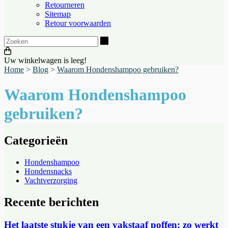
Retourneren
Sitemap
Retour voorwaarden
Zoeken
Uw winkelwagen is leeg!
Home
>
Blog
>
Waarom Hondenshampoo gebruiken?
Waarom Hondenshampoo
gebruiken?
Categorieën
Hondenshampoo
Hondensnacks
Vachtverzorging
Recente berichten
Het laatste stukje van een yakstaaf poffen: zo werkt