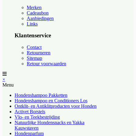
Merken
Cadeaubon
Aanbiedingen
Links
Klantenservice
Contact
Retourneren
Sitemap
Retour voorwaarden
×
Menu
Hondenshampoo Pakketten
Hondenshampoo en Conditioners Los
Ontklit- en Antiklitproducten voor Honden
Activet Borstels
Vlo- en Teekbestrijding
Natuurlijke Hondensnacks en Yakka
Kauwstaven
Hondenparfum