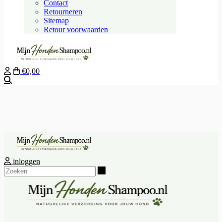
Contact
Retourneren
Sitemap
Retour voorwaarden
€0,00
Zoeken
inloggen
Zoeken