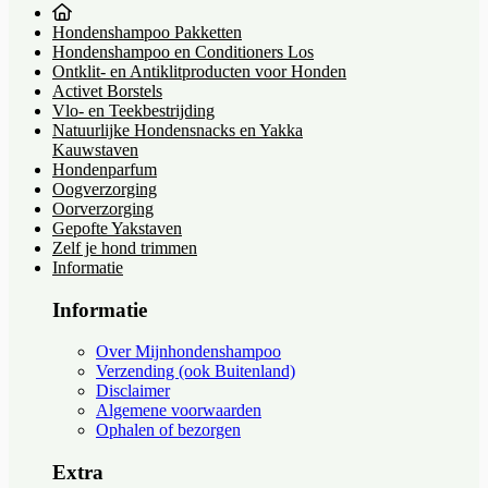
Hondenshampoo Pakketten
Hondenshampoo en Conditioners Los
Ontklit- en Antiklitproducten voor Honden
Activet Borstels
Vlo- en Teekbestrijding
Natuurlijke Hondensnacks en Yakka
Kauwstaven
Hondenparfum
Oogverzorging
Oorverzorging
Gepofte Yakstaven
Zelf je hond trimmen
Informatie
Informatie
Over Mijnhondenshampoo
Verzending (ook Buitenland)
Disclaimer
Algemene voorwaarden
Ophalen of bezorgen
Extra