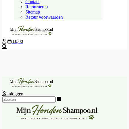
Contact
Retourneren
Sitemap
Retour voorwaarden
€0,00
Zoeken
inloggen
Zoeken