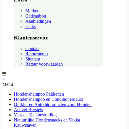
Merken
Cadeaubon
Aanbiedingen
Links
Klantenservice
Contact
Retourneren
Sitemap
Retour voorwaarden
×
Menu
Hondenshampoo Pakketten
Hondenshampoo en Conditioners Los
Ontklit- en Antiklitproducten voor Honden
Activet Borstels
Vlo- en Teekbestrijding
Natuurlijke Hondensnacks en Yakka
Kauwstaven