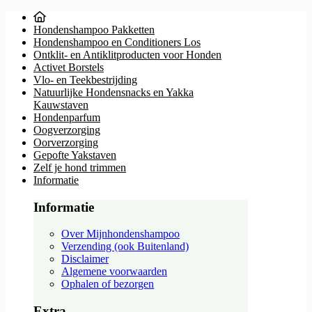
Hondenshampoo Pakketten
Hondenshampoo en Conditioners Los
Ontklit- en Antiklitproducten voor Honden
Activet Borstels
Vlo- en Teekbestrijding
Natuurlijke Hondensnacks en Yakka
Kauwstaven
Hondenparfum
Oogverzorging
Oorverzorging
Gepofte Yakstaven
Zelf je hond trimmen
Informatie
Informatie
Over Mijnhondenshampoo
Verzending (ook Buitenland)
Disclaimer
Algemene voorwaarden
Ophalen of bezorgen
Extra