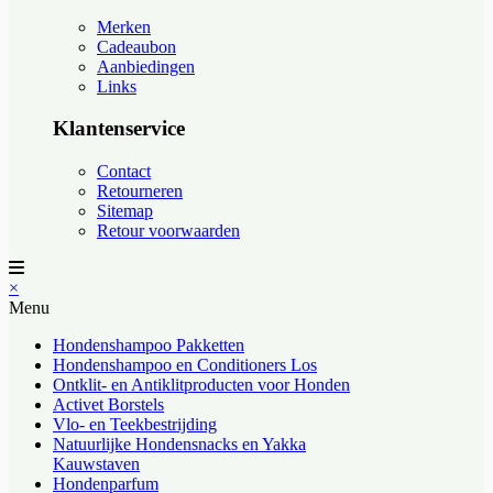
Merken
Cadeaubon
Aanbiedingen
Links
Klantenservice
Contact
Retourneren
Sitemap
Retour voorwaarden
×
Menu
Hondenshampoo Pakketten
Hondenshampoo en Conditioners Los
Ontklit- en Antiklitproducten voor Honden
Activet Borstels
Vlo- en Teekbestrijding
Natuurlijke Hondensnacks en Yakka
Kauwstaven
Hondenparfum