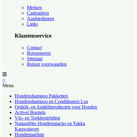
Merken
Cadeaubon
Aanbiedingen
Links
Klantenservice
Contact
Retourneren
Sitemap
Retour voorwaarden
×
Menu
Hondenshampoo Pakketten
Hondenshampoo en Conditioners Los
Ontklit- en Antiklitproducten voor Honden
Activet Borstels
Vlo- en Teekbestrijding
Natuurlijke Hondensnacks en Yakka
Kauwstaven
Hondenparfum