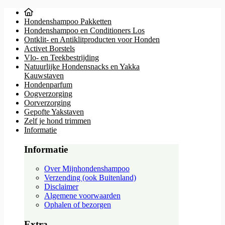
Hondenshampoo Pakketten
Hondenshampoo en Conditioners Los
Ontklit- en Antiklitproducten voor Honden
Activet Borstels
Vlo- en Teekbestrijding
Natuurlijke Hondensnacks en Yakka
Kauwstaven
Hondenparfum
Oogverzorging
Oorverzorging
Gepofte Yakstaven
Zelf je hond trimmen
Informatie
Informatie
Over Mijnhondenshampoo
Verzending (ook Buitenland)
Disclaimer
Algemene voorwaarden
Ophalen of bezorgen
Extra