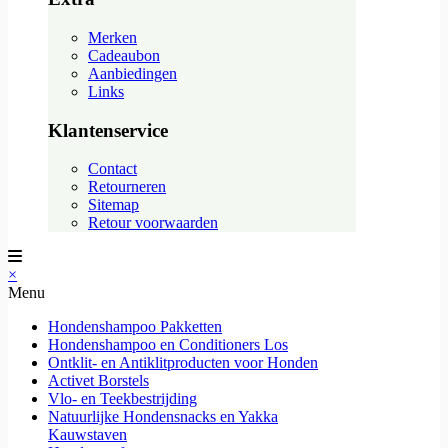
Merken
Cadeaubon
Aanbiedingen
Links
Klantenservice
Contact
Retourneren
Sitemap
Retour voorwaarden
×
Menu
Hondenshampoo Pakketten
Hondenshampoo en Conditioners Los
Ontklit- en Antiklitproducten voor Honden
Activet Borstels
Vlo- en Teekbestrijding
Natuurlijke Hondensnacks en Yakka
Kauwstaven