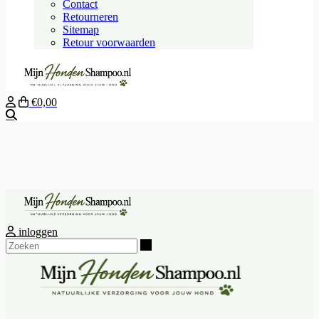
Contact
Retourneren
Sitemap
Retour voorwaarden
€0,00
Zoeken
inloggen
Zoeken