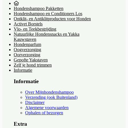
Hondenshampoo Pakketten
Hondenshampoo en Conditioners Los
Ontklit- en Antiklitproducten voor Honden
Activet Borstels
Vlo- en Teekbestrijding
Natuurlijke Hondensnacks en Yakka
Kauwstaven
Hondenparfum
Oogverzorging
Oorverzorging
Gepofte Yakstaven
Zelf je hond trimmen
Informatie
Informatie
Over Mijnhondenshampoo
Verzending (ook Buitenland)
Disclaimer
Algemene voorwaarden
Ophalen of bezorgen
Extra