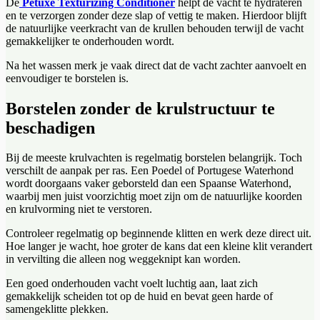
De
Petuxe Texturizing Conditioner
helpt de vacht te hydrateren
en te verzorgen zonder deze slap of vettig te maken. Hierdoor blijft
de natuurlijke veerkracht van de krullen behouden terwijl de vacht
gemakkelijker te onderhouden wordt.
Na het wassen merk je vaak direct dat de vacht zachter aanvoelt en
eenvoudiger te borstelen is.
Borstelen zonder de krulstructuur te
beschadigen
Bij de meeste krulvachten is regelmatig borstelen belangrijk. Toch
verschilt de aanpak per ras. Een Poedel of Portugese Waterhond
wordt doorgaans vaker geborsteld dan een Spaanse Waterhond,
waarbij men juist voorzichtig moet zijn om de natuurlijke koorden
en krulvorming niet te verstoren.
Controleer regelmatig op beginnende klitten en werk deze direct uit.
Hoe langer je wacht, hoe groter de kans dat een kleine klit verandert
in vervilting die alleen nog weggeknipt kan worden.
Een goed onderhouden vacht voelt luchtig aan, laat zich
gemakkelijk scheiden tot op de huid en bevat geen harde of
samengeklitte plekken.