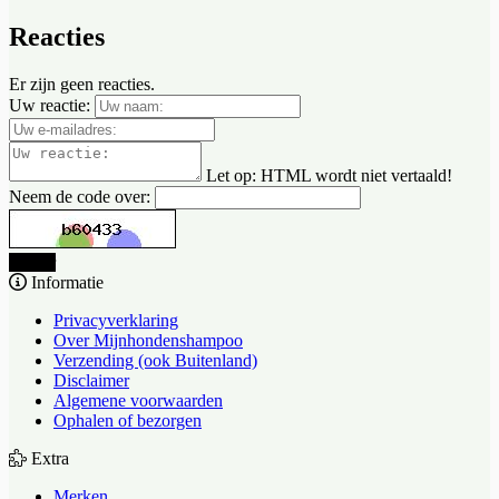
Reacties
Er zijn geen reacties.
Uw reactie:
Let op:
HTML wordt niet vertaald!
Neem de code over:
Verder
Informatie
Privacyverklaring
Over Mijnhondenshampoo
Verzending (ook Buitenland)
Disclaimer
Algemene voorwaarden
Ophalen of bezorgen
Extra
Merken