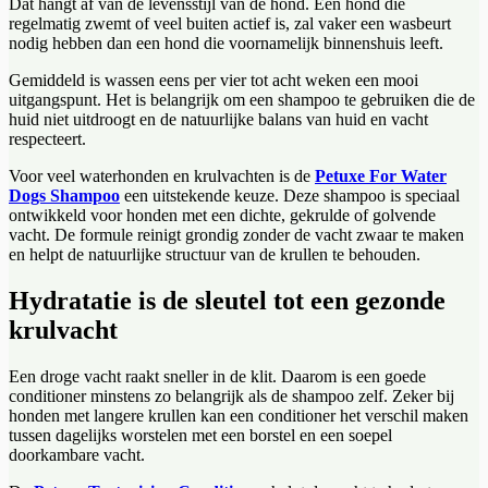
Dat hangt af van de levensstijl van de hond. Een hond die
regelmatig zwemt of veel buiten actief is, zal vaker een wasbeurt
nodig hebben dan een hond die voornamelijk binnenshuis leeft.
Gemiddeld is wassen eens per vier tot acht weken een mooi
uitgangspunt. Het is belangrijk om een shampoo te gebruiken die de
huid niet uitdroogt en de natuurlijke balans van huid en vacht
respecteert.
Voor veel waterhonden en krulvachten is de
Petuxe For Water
Dogs Shampoo
een uitstekende keuze. Deze shampoo is speciaal
ontwikkeld voor honden met een dichte, gekrulde of golvende
vacht. De formule reinigt grondig zonder de vacht zwaar te maken
en helpt de natuurlijke structuur van de krullen te behouden.
Hydratatie is de sleutel tot een gezonde
krulvacht
Een droge vacht raakt sneller in de klit. Daarom is een goede
conditioner minstens zo belangrijk als de shampoo zelf. Zeker bij
honden met langere krullen kan een conditioner het verschil maken
tussen dagelijks worstelen met een borstel en een soepel
doorkambare vacht.