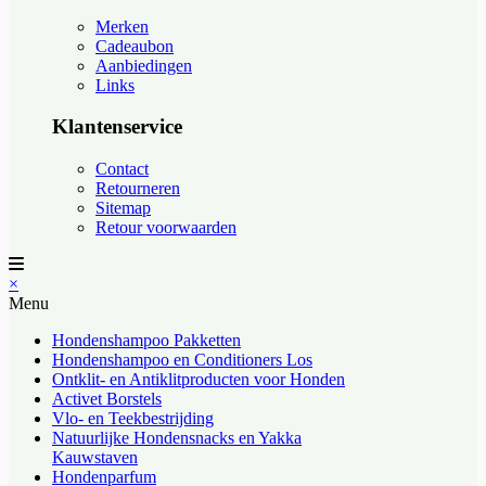
Merken
Cadeaubon
Aanbiedingen
Links
Klantenservice
Contact
Retourneren
Sitemap
Retour voorwaarden
×
Menu
Hondenshampoo Pakketten
Hondenshampoo en Conditioners Los
Ontklit- en Antiklitproducten voor Honden
Activet Borstels
Vlo- en Teekbestrijding
Natuurlijke Hondensnacks en Yakka
Kauwstaven
Hondenparfum