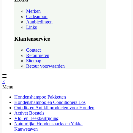
Merken
Cadeaubon
Aanbiedingen
Links
Klantenservice
Contact
Retourneren
Sitemap
Retour voorwaarden
×
Menu
Hondenshampoo Pakketten
Hondenshampoo en Conditioners Los
Ontklit- en Antiklitproducten voor Honden
Activet Borstels
Vlo- en Teekbestrijding
Natuurlijke Hondensnacks en Yakka
Kauwstaven