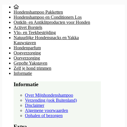
Hondenshampoo Pakketten
Hondenshampoo en Conditioners Los
Ontklit- en Antiklitproducten voor Honden
Activet Borstels
Vlo- en Teekbestrijding
Natuurlijke Hondensnacks en Yakka
Kauwstaven
Hondenparfum
Oogverzorging
Oorverzorging
Gepofte Yakstaven
Zelf je hond trimmen
Informatie
Informatie
Over Mijnhondenshampoo
Verzending (ook Buitenland)
Disclaimer
Algemene voorwaarden
Ophalen of bezorgen
Extra