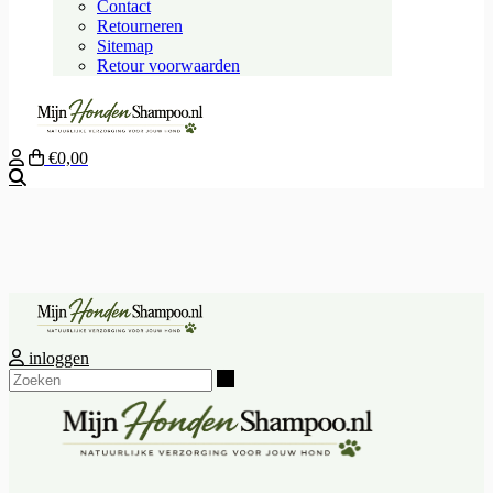
Contact
Retourneren
Sitemap
Retour voorwaarden
€0,00
Zoeken
inloggen
Zoeken