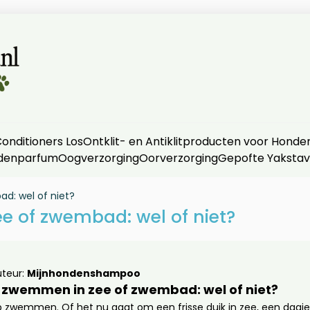
nditioners Los
Ontklit- en Antiklitproducten voor Honde
denparfum
Oogverzorging
Oorverzorging
Gepofte Yaksta
: wel of niet?
 of zwembad: wel of niet?
teur:
Mijnhondenshampoo
zwemmen in zee of zwembad: wel of niet?
op zwemmen. Of het nu gaat om een frisse duik in zee, een dagje