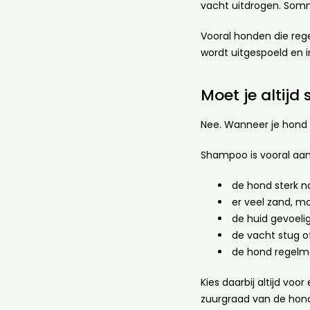
vacht uitdrogen. Somm
Vooral honden die re
wordt uitgespoeld en
Moet je altij
Nee. Wanneer je hond 
Shampoo is vooral aan
de hond sterk na
er veel zand, mo
de huid gevoelig
de vacht stug of
de hond regelm
Kies daarbij altijd vo
zuurgraad van de hond