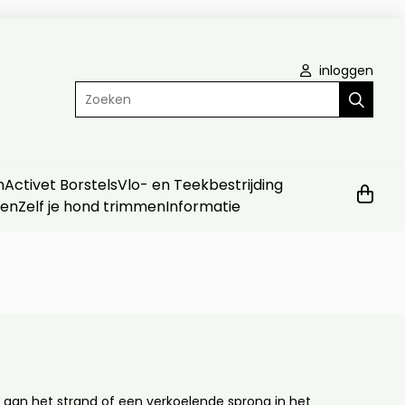
inloggen
Zoeken
n
Activet Borstels
Vlo- en Teekbestrijding
ven
Zelf je hond trimmen
Informatie
 aan het strand of een verkoelende sprong in het