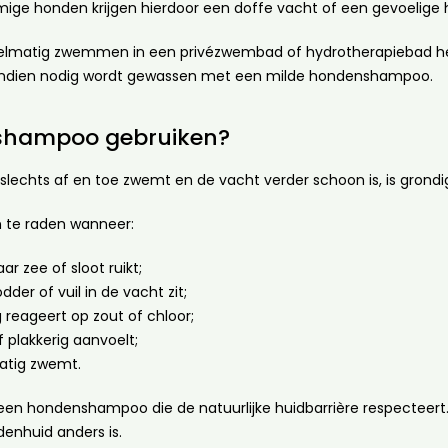
ige honden krijgen hierdoor een doffe vacht of een gevoelige h
gelmatig zwemmen in een privézwembad of hydrotherapiebad he
 indien nodig wordt gewassen met een milde hondenshampoo.
d shampoo gebruiken?
slechts af en toe zwemt en de vacht verder schoon is, is grond
 te raden wanneer:
ar zee of sloot ruikt;
dder of vuil in de vacht zit;
 reageert op zout of chloor;
 plakkerig aanvoelt;
atig zwemt.
or een hondenshampoo die de natuurlijke huidbarrière respectee
enhuid anders is.