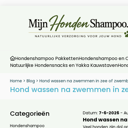
Hondenshampoo Pakketten
Hondenshampoo en Co
Natuurlijke Hondensnacks en Yakka Kauwstaven
Hon
Home
>
Blog
>
Hond wassen na zwemmen in zee of zwembad
Hond wassen na zwemmen in zee
Categorieën
Datum:
7-6-2026
- Au
Hond wassen na 
Hondenshampoo
Veel honden zijn dol 