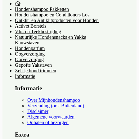
Hondenshampoo Pakketten
Hondenshampoo en Conditioners Los
Ontklit- en Antiklitproducten voor Honden
Activet Borstels
Vlo- en Teekbestrijding
Natuurlijke Hondensnacks en Yakka
Kauwstaven
Hondenparfum
Oogverzorging
Oorverzorging
Gepofte Yakstaven
Zelf je hond trimmen
Informatie
Informatie
Over Mijnhondenshampoo
Verzending (ook Buitenland)
Disclaimer
Algemene voorwaarden
Ophalen of bezorgen
Extra