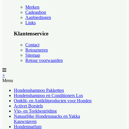
Merken
Cadeaubon
Aanbiedingen
Links
Klantenservice
Contact
Retourneren
Sitemap
Retour voorwaarden
×
Menu
Hondenshampoo Pakketten
Hondenshampoo en Conditioners Los
Ontklit- en Antiklitproducten voor Honden
Activet Borstels
Vlo- en Teekbestrijding
Natuurlijke Hondensnacks en Yakka
Kauwstaven
Hondenparfum