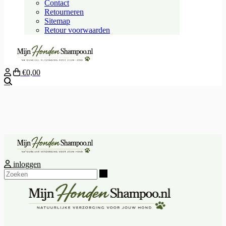
Contact
Retourneren
Sitemap
Retour voorwaarden
€0,00
Zoeken
inloggen
Zoeken