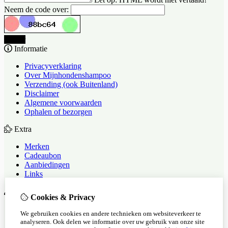
Neem de code over:
Verder
Informatie
Privacyverklaring
Over Mijnhondenshampoo
Verzending (ook Buitenland)
Disclaimer
Algemene voorwaarden
Ophalen of bezorgen
Extra
Merken
Cadeaubon
Aanbiedingen
Links
Mijn account
Cookies & Privacy
Inloggen
We gebruiken cookies en andere technieken om websiteverkeer te
Bestelhistorie
analyseren. Ook delen we informatie over uw gebruik van onze site
Verlanglijst