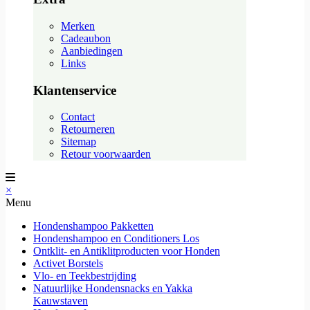
Merken
Cadeaubon
Aanbiedingen
Links
Klantenservice
Contact
Retourneren
Sitemap
Retour voorwaarden
×
Menu
Hondenshampoo Pakketten
Hondenshampoo en Conditioners Los
Ontklit- en Antiklitproducten voor Honden
Activet Borstels
Vlo- en Teekbestrijding
Natuurlijke Hondensnacks en Yakka
Kauwstaven