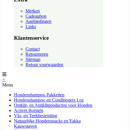
Merken
Cadeaubon
Aanbiedingen
Links
Klantenservice
Contact
Retourneren
Sitemap
Retour voorwaarden
×
Menu
Hondenshampoo Pakketten
Hondenshampoo en Conditioners Los
Ontklit- en Antiklitproducten voor Honden
Activet Borstels
Vlo- en Teekbestrijding
Natuurlijke Hondensnacks en Yakka
Kauwstaven