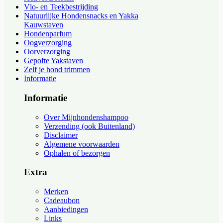
Vlo- en Teekbestrijding
Natuurlijke Hondensnacks en Yakka
Kauwstaven
Hondenparfum
Oogverzorging
Oorverzorging
Gepofte Yakstaven
Zelf je hond trimmen
Informatie
Informatie
Over Mijnhondenshampoo
Verzending (ook Buitenland)
Disclaimer
Algemene voorwaarden
Ophalen of bezorgen
Extra
Merken
Cadeaubon
Aanbiedingen
Links