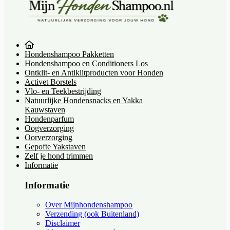
Hondenshampoo Pakketten
Hondenshampoo en Conditioners Los
Ontklit- en Antiklitproducten voor Honden
Activet Borstels
Vlo- en Teekbestrijding
Natuurlijke Hondensnacks en Yakka
Kauwstaven
Hondenparfum
Oogverzorging
Oorverzorging
Gepofte Yakstaven
Zelf je hond trimmen
Informatie
Informatie
Over Mijnhondenshampoo
Verzending (ook Buitenland)
Disclaimer