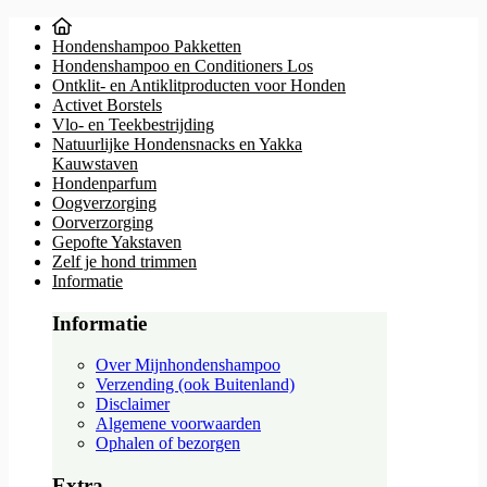
Hondenshampoo Pakketten
Hondenshampoo en Conditioners Los
Ontklit- en Antiklitproducten voor Honden
Activet Borstels
Vlo- en Teekbestrijding
Natuurlijke Hondensnacks en Yakka
Kauwstaven
Hondenparfum
Oogverzorging
Oorverzorging
Gepofte Yakstaven
Zelf je hond trimmen
Informatie
Informatie
Over Mijnhondenshampoo
Verzending (ook Buitenland)
Disclaimer
Algemene voorwaarden
Ophalen of bezorgen
Extra