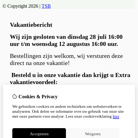
© Copyright 2026 |
TSB
Vakantiebericht
Wij zijn gesloten van dinsdag 28 juli 16:00
uur t/m woensdag 12 augustus 16:00 uur.
Bestellingen zijn welkom, wij versturen deze
direct na onze vakantie!
Besteld u in
onze vakantie dan krijgt u Extra
vakantievoordeel:
Gratis
Carniwell hondensnack extraatje
Cookies & Privacy
bij iedere bestelling.
We gebruiken cookies en andere technieken om websiteverkeer te
en 5% korting
met kortingscode:
analyseren. Ook delen we informatie over uw gebruik van onze site
Korting5%
met onze partners voor analyse.
Lees onze cookieverklaring
hier
Bedankt voor je begrip en alvast een fijne
zomer!
Accepteren
Weigeren