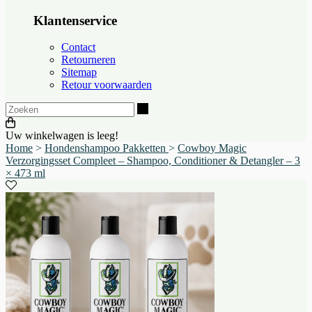
Klantenservice
Contact
Retourneren
Sitemap
Retour voorwaarden
Zoeken
Uw winkelwagen is leeg!
Home
>
Hondenshampoo Pakketten
>
Cowboy Magic
Verzorgingsset Compleet – Shampoo, Conditioner & Detangler – 3
× 473 ml