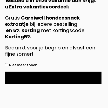
Besteld u in
onze vakantie dan krijgt
u Extra vakantievoordeel:
Gratis
Carniwell hondensnack
extraatje
bij iedere bestelling.
en 5% korting
met kortingscode:
Korting5%
Bedankt voor je begrip en alvast een
fijne zomer!
Niet meer tonen
OK