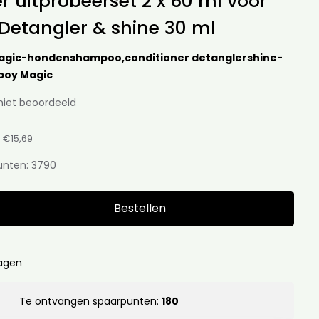
r uitprobeerset 2 x 60 ml voor
Detangler & shine 30 ml
gic-hondenshampoo,conditioner detanglershine-
boy Magic
niet beoordeeld
:
€15,69
unten:
3790
Bestellen
dagen
Te ontvangen spaarpunten:
180