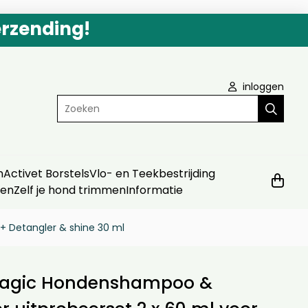
erzending!
inloggen
Zoeken
n
Activet Borstels
Vlo- en Teekbestrijding
ven
Zelf je hond trimmen
Informatie
 Detangler & shine 30 ml
agic Hondenshampoo &