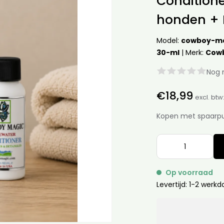
Conditione
honden + 
Model:
cowboy-ma
30-ml
|
Merk:
Cow
Nog 
€18,99
excl. btw
Kopen met spaarp
Op voorraad
Levertijd: 1-2 werk