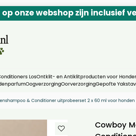
n op onze webshop zijn inclusief v
nditioners Los
Ontklit- en Antiklitproducten voor Honde
denparfum
Oogverzorging
Oorverzorging
Gepofte Yaksta
shampoo & Conditioner uitprobeerset 2 x 60 ml voor honden +
Cowboy M