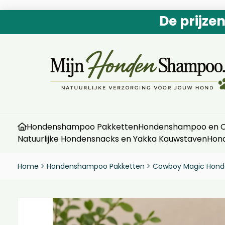
De prijze
Hondenshampoo Pakketten
Hondenshampoo en Co
Natuurlijke Hondensnacks en Yakka Kauwstaven
Hon
Home
>
Hondenshampoo Pakketten
>
Cowboy Magic Honden