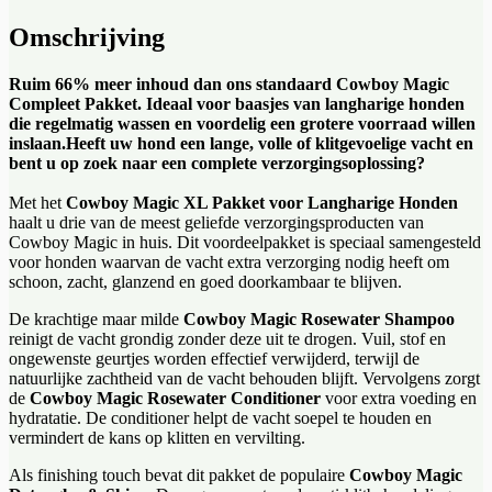
Omschrijving
Ruim 66% meer inhoud dan ons standaard Cowboy Magic
Compleet Pakket. Ideaal voor baasjes van langharige honden
die regelmatig wassen en voordelig een grotere voorraad willen
inslaan.Heeft uw hond een lange, volle of klitgevoelige vacht en
bent u op zoek naar een complete verzorgingsoplossing?
Met het
Cowboy Magic XL Pakket voor Langharige Honden
haalt u drie van de meest geliefde verzorgingsproducten van
Cowboy Magic in huis. Dit voordeelpakket is speciaal samengesteld
voor honden waarvan de vacht extra verzorging nodig heeft om
schoon, zacht, glanzend en goed doorkambaar te blijven.
De krachtige maar milde
Cowboy Magic Rosewater Shampoo
reinigt de vacht grondig zonder deze uit te drogen. Vuil, stof en
ongewenste geurtjes worden effectief verwijderd, terwijl de
natuurlijke zachtheid van de vacht behouden blijft. Vervolgens zorgt
de
Cowboy Magic Rosewater Conditioner
voor extra voeding en
hydratatie. De conditioner helpt de vacht soepel te houden en
vermindert de kans op klitten en vervilting.
Als finishing touch bevat dit pakket de populaire
Cowboy Magic