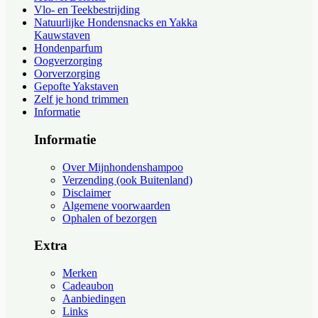
Vlo- en Teekbestrijding
Natuurlijke Hondensnacks en Yakka
Kauwstaven
Hondenparfum
Oogverzorging
Oorverzorging
Gepofte Yakstaven
Zelf je hond trimmen
Informatie
Informatie
Over Mijnhondenshampoo
Verzending (ook Buitenland)
Disclaimer
Algemene voorwaarden
Ophalen of bezorgen
Extra
Merken
Cadeaubon
Aanbiedingen
Links