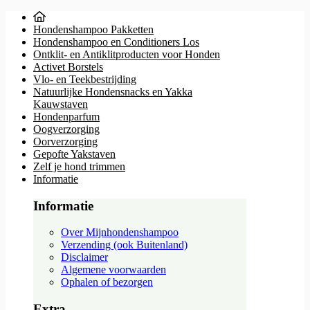
Hondenshampoo Pakketten
Hondenshampoo en Conditioners Los
Ontklit- en Antiklitproducten voor Honden
Activet Borstels
Vlo- en Teekbestrijding
Natuurlijke Hondensnacks en Yakka
Kauwstaven
Hondenparfum
Oogverzorging
Oorverzorging
Gepofte Yakstaven
Zelf je hond trimmen
Informatie
Informatie
Over Mijnhondenshampoo
Verzending (ook Buitenland)
Disclaimer
Algemene voorwaarden
Ophalen of bezorgen
Extra