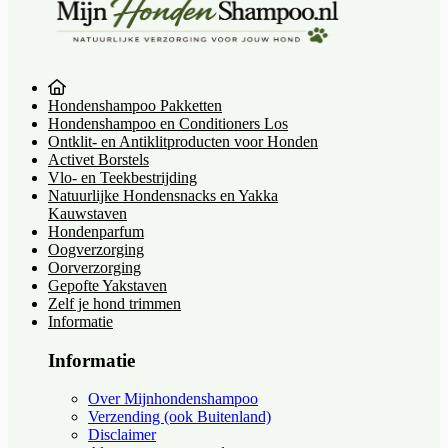
Hondenshampoo Pakketten
Hondenshampoo en Conditioners Los
Ontklit- en Antiklitproducten voor Honden
Activet Borstels
Vlo- en Teekbestrijding
Natuurlijke Hondensnacks en Yakka
Kauwstaven
Hondenparfum
Oogverzorging
Oorverzorging
Gepofte Yakstaven
Zelf je hond trimmen
Informatie
Informatie
Over Mijnhondenshampoo
Verzending (ook Buitenland)
Disclaimer