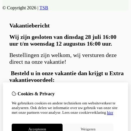
© Copyright 2026 |
TSB
Vakantiebericht
Wij zijn gesloten van dinsdag 28 juli 16:00
uur t/m woensdag 12 augustus 16:00 uur.
Bestellingen zijn welkom, wij versturen deze
direct na onze vakantie!
Besteld u in
onze vakantie dan krijgt u Extra
vakantievoordeel:
Gratis
Carniwell hondensnack extraatje
Cookies & Privacy
bij iedere bestelling.
We gebruiken cookies en andere technieken om websiteverkeer te
en 5% korting
met kortingscode:
analyseren. Ook delen we informatie over uw gebruik van onze site
Korting5%
met onze partners voor analyse.
Lees onze cookieverklaring
hier
Bedankt voor je begrip en alvast een fijne
zomer!
Accepteren
Weigeren