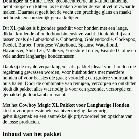
Detangler & Shine
. Deze geconcentreerde anti-klitbehandeling
helpt knopen en klitten los te maken zonder de vacht vet of zwaar te
maken. Daarnaast geeft het de vacht een prachtige glans en maakt
het borstelen aanzienlijk gemakkelijker.
Dit XL-pakket is bijzonder geschikt voor honden met een lange,
dikke, krullende of onderhoudsintensieve vacht. Denk hierbij aan
rassen zoals de Labradoodle, Cobberdog, Goldendoodle, Cockapoo,
Poedel, Barbet, Portugese Waterhond, Spaanse Waterhond,
Havanezer, Shih Tzu, Maltezer, Yorkshire Terrier, Bearded Collie en
vele andere langharige hondenrassen.
Dankzij de royale verpakkingen is dit pakket ideaal voor honden die
regelmatig gewassen worden, voor huishoudens met meerdere
honden of voor baasjes die graag voordelig een grotere voorraad in
huis halen. Door de combinatie van reinigen, verzorgen en ontklitten
biedt dit pakket alles wat nodig is voor een gezonde, verzorgde en
gemakkelijk doorkambare vacht.
Met het
Cowboy Magic XL Pakket voor Langharige Honden
kiest u voor professionele vachtverzorging, langdurig
gebruiksgemak en een aantrekkelijk prijsvoordeel ten opzichte van
de losse producten.
Inhoud van het pakket