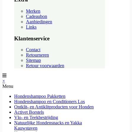
Merken
Cadeaubon
Aanbiedingen
Links
Klantenservice
Contact
Retourneren
Sitemap
Retour voorwaarden
×
Menu
Hondenshampoo Pakketten
Hondenshampoo en Conditioners Los
Ontklit- en Antiklitproducten voor Honden
Activet Borstels
Vlo- en Teekbestrijding
Natuurlijke Hondensnacks en Yakka
Kauwstaven