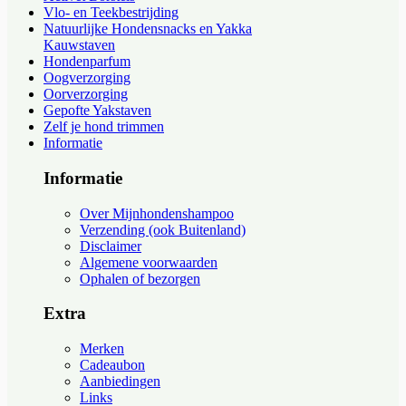
Vlo- en Teekbestrijding
Natuurlijke Hondensnacks en Yakka
Kauwstaven
Hondenparfum
Oogverzorging
Oorverzorging
Gepofte Yakstaven
Zelf je hond trimmen
Informatie
Informatie
Over Mijnhondenshampoo
Verzending (ook Buitenland)
Disclaimer
Algemene voorwaarden
Ophalen of bezorgen
Extra
Merken
Cadeaubon
Aanbiedingen
Links