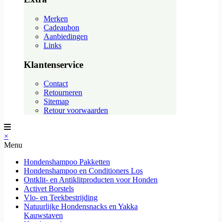
Merken
Cadeaubon
Aanbiedingen
Links
Klantenservice
Contact
Retourneren
Sitemap
Retour voorwaarden
×
Menu
Hondenshampoo Pakketten
Hondenshampoo en Conditioners Los
Ontklit- en Antiklitproducten voor Honden
Activet Borstels
Vlo- en Teekbestrijding
Natuurlijke Hondensnacks en Yakka
Kauwstaven