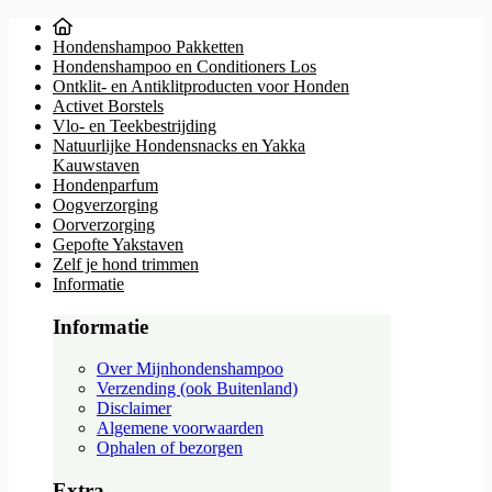
Hondenshampoo Pakketten
Hondenshampoo en Conditioners Los
Ontklit- en Antiklitproducten voor Honden
Activet Borstels
Vlo- en Teekbestrijding
Natuurlijke Hondensnacks en Yakka
Kauwstaven
Hondenparfum
Oogverzorging
Oorverzorging
Gepofte Yakstaven
Zelf je hond trimmen
Informatie
Informatie
Over Mijnhondenshampoo
Verzending (ook Buitenland)
Disclaimer
Algemene voorwaarden
Ophalen of bezorgen
Extra