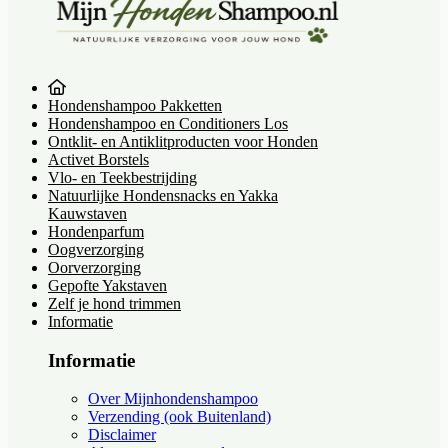
Hondenshampoo Pakketten
Hondenshampoo en Conditioners Los
Ontklit- en Antiklitproducten voor Honden
Activet Borstels
Vlo- en Teekbestrijding
Natuurlijke Hondensnacks en Yakka
Kauwstaven
Hondenparfum
Oogverzorging
Oorverzorging
Gepofte Yakstaven
Zelf je hond trimmen
Informatie
Informatie
Over Mijnhondenshampoo
Verzending (ook Buitenland)
Disclaimer