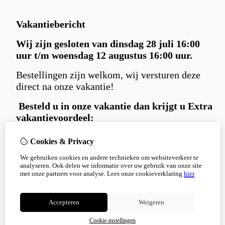
Vakantiebericht
Wij zijn gesloten van dinsdag 28 juli 16:00
uur t/m woensdag 12 augustus 16:00 uur.
Bestellingen zijn welkom, wij versturen deze
direct na onze vakantie!
Besteld u in
onze vakantie dan krijgt u Extra
vakantievoordeel:
Gratis
Carniwell hondensnack extraatje
Cookies & Privacy
bij iedere bestelling.
We gebruiken cookies en andere technieken om websiteverkeer te
en 5% korting
met kortingscode:
analyseren. Ook delen we informatie over uw gebruik van onze site
Korting5%
met onze partners voor analyse.
Lees onze cookieverklaring
hier
Bedankt voor je begrip en alvast een fijne
zomer!
Accepteren
Weigeren
Cookie-instellingen
Niet meer tonen