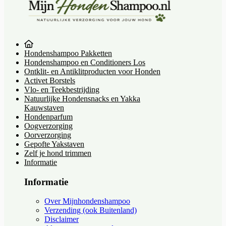
Hondenshampoo Pakketten
Hondenshampoo en Conditioners Los
Ontklit- en Antiklitproducten voor Honden
Activet Borstels
Vlo- en Teekbestrijding
Natuurlijke Hondensnacks en Yakka
Kauwstaven
Hondenparfum
Oogverzorging
Oorverzorging
Gepofte Yakstaven
Zelf je hond trimmen
Informatie
Informatie
Over Mijnhondenshampoo
Verzending (ook Buitenland)
Disclaimer