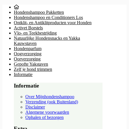
Hondenshampoo Pakketten
Hondenshampoo en Conditioners Los
Ontklit- en Antiklitproducten voor Honden
Activet Borstels
Vlo- en Teekbestrijding
Natuurlijke Hondensnacks en Yakka
Kauwstaven
Hondenparfum
Oogverzorging
Oorverzorging
Gepofte Yakstaven
Zelf je hond trimmen
Informatie
Informatie
Over Mijnhondenshampoo
Verzending (ook Buitenland)
Disclaimer
Algemene voorwaarden
Ophalen of bezorgen
Extra