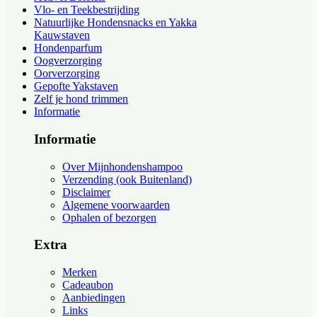
Vlo- en Teekbestrijding
Natuurlijke Hondensnacks en Yakka
Kauwstaven
Hondenparfum
Oogverzorging
Oorverzorging
Gepofte Yakstaven
Zelf je hond trimmen
Informatie
Informatie
Over Mijnhondenshampoo
Verzending (ook Buitenland)
Disclaimer
Algemene voorwaarden
Ophalen of bezorgen
Extra
Merken
Cadeaubon
Aanbiedingen
Links