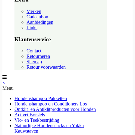
Merken
Cadeaubon
Aanbiedingen
Links
Klantenservice
Contact
Retourneren
Sitemap
Retour voorwaarden
×
Menu
Hondenshampoo Pakketten
Hondenshampoo en Conditioners Los
Ontklit- en Antiklitproducten voor Honden
Activet Borstels
Vlo- en Teekbestrijding
Natuurlijke Hondensnacks en Yakka
Kauwstaven