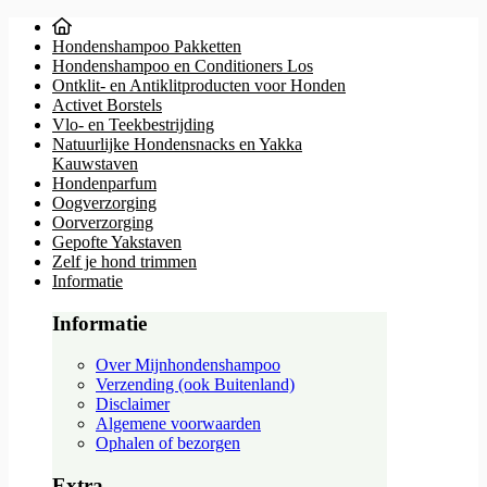
Hondenshampoo Pakketten
Hondenshampoo en Conditioners Los
Ontklit- en Antiklitproducten voor Honden
Activet Borstels
Vlo- en Teekbestrijding
Natuurlijke Hondensnacks en Yakka
Kauwstaven
Hondenparfum
Oogverzorging
Oorverzorging
Gepofte Yakstaven
Zelf je hond trimmen
Informatie
Informatie
Over Mijnhondenshampoo
Verzending (ook Buitenland)
Disclaimer
Algemene voorwaarden
Ophalen of bezorgen
Extra