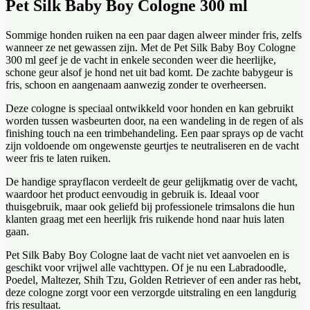
Pet Silk Baby Boy Cologne 300 ml
Sommige honden ruiken na een paar dagen alweer minder fris, zelfs
wanneer ze net gewassen zijn. Met de Pet Silk Baby Boy Cologne
300 ml geef je de vacht in enkele seconden weer die heerlijke,
schone geur alsof je hond net uit bad komt. De zachte babygeur is
fris, schoon en aangenaam aanwezig zonder te overheersen.
Deze cologne is speciaal ontwikkeld voor honden en kan gebruikt
worden tussen wasbeurten door, na een wandeling in de regen of als
finishing touch na een trimbehandeling. Een paar sprays op de vacht
zijn voldoende om ongewenste geurtjes te neutraliseren en de vacht
weer fris te laten ruiken.
De handige sprayflacon verdeelt de geur gelijkmatig over de vacht,
waardoor het product eenvoudig in gebruik is. Ideaal voor
thuisgebruik, maar ook geliefd bij professionele trimsalons die hun
klanten graag met een heerlijk fris ruikende hond naar huis laten
gaan.
Pet Silk Baby Boy Cologne laat de vacht niet vet aanvoelen en is
geschikt voor vrijwel alle vachttypen. Of je nu een Labradoodle,
Poedel, Maltezer, Shih Tzu, Golden Retriever of een ander ras hebt,
deze cologne zorgt voor een verzorgde uitstraling en een langdurig
fris resultaat.