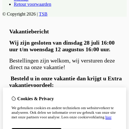
Retour voorwaarden
© Copyright 2026 |
TSB
Vakantiebericht
Wij zijn gesloten van dinsdag 28 juli 16:00
uur t/m woensdag 12 augustus 16:00 uur.
Bestellingen zijn welkom, wij versturen deze
direct na onze vakantie!
Besteld u in
onze vakantie dan krijgt u Extra
vakantievoordeel:
Gratis
Carniwell hondensnack extraatje
Cookies & Privacy
bij iedere bestelling.
We gebruiken cookies en andere technieken om websiteverkeer te
en 5% korting
met kortingscode:
analyseren. Ook delen we informatie over uw gebruik van onze site
Korting5%
met onze partners voor analyse.
Lees onze cookieverklaring
hier
Bedankt voor je begrip en alvast een fijne