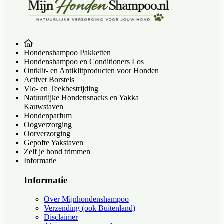
Hondenshampoo Pakketten
Hondenshampoo en Conditioners Los
Ontklit- en Antiklitproducten voor Honden
Activet Borstels
Vlo- en Teekbestrijding
Natuurlijke Hondensnacks en Yakka
Kauwstaven
Hondenparfum
Oogverzorging
Oorverzorging
Gepofte Yakstaven
Zelf je hond trimmen
Informatie
Informatie
Over Mijnhondenshampoo
Verzending (ook Buitenland)
Disclaimer