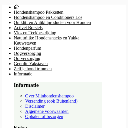
Hondenshampoo Pakketten
Hondenshampoo en Conditioners Los
Ontklit- en Antiklitproducten voor Honden
Activet Borstels
Vlo- en Teekbestrijding
Natuurlijke Hondensnacks en Yakka
Kauwstaven
Hondenparfum
Oogverzorging
Oorverzorging
Gepofte Yakstaven
Zelf je hond trimmen
Informatie
Informatie
Over Mijnhondenshampoo
Verzending (ook Buitenland)
Disclaimer
Algemene voorwaarden
Ophalen of bezorgen
Extra