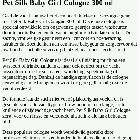
Pet Silk Baby Girl Cologne 300 ml
Geef de vacht van uw hond een heerlijk frisse en verzorgde geur
met Pet Silk Baby Girl Cologne 300 ml. Deze luxe cologne is
speciaal ontwikkeld om ongewenste geurtjes tussen wasbeurten
door te neutraliseren en de vacht langdurig fris te laten ruiken. De
zachte, vrouwelijke geur heeft een licht zoet en poederachtig
karakter dat doet denken aan een frisse babygeur en zorgt ervoor dat
uw hond er niet alleen verzorgd uitziet, maar ook heerlijk ruikt.
Pet Silk Baby Girl Cologne is ideaal als finishing touch na een
wasbeurt of trimbehandeling, maar ook perfect om de vacht
tussendoor op te frissen na een wandeling, speelmiddag of
regenachtige dag. Dankzij de handige sprayflacon is de cologne
eenvoudig aan te brengen en wordt de geur gelijkmatig over de
vacht verdeeld.
De formule laat de vacht niet vet of plakkerig aanvoelen en is
geschikt voor alle vachttypen. Of uw hond nu een lange, korte,
krullende of zijdeachtige vacht heeft, Pet Silk Baby Girl Cologne
zorgt voor een frisse en verzorgde uitstraling die lang behouden
blijft.
Deze populaire cologne wordt wereldwijd gebruikt door
professionele trimsalons en hondenliefhebbers die hun hond graag