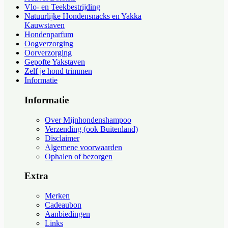
Vlo- en Teekbestrijding
Natuurlijke Hondensnacks en Yakka
Kauwstaven
Hondenparfum
Oogverzorging
Oorverzorging
Gepofte Yakstaven
Zelf je hond trimmen
Informatie
Informatie
Over Mijnhondenshampoo
Verzending (ook Buitenland)
Disclaimer
Algemene voorwaarden
Ophalen of bezorgen
Extra
Merken
Cadeaubon
Aanbiedingen
Links