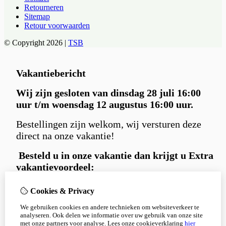
Retourneren
Sitemap
Retour voorwaarden
© Copyright 2026 |
TSB
Vakantiebericht
Wij zijn gesloten van dinsdag 28 juli 16:00
uur t/m woensdag 12 augustus 16:00 uur.
Bestellingen zijn welkom, wij versturen deze
direct na onze vakantie!
Besteld u in
onze vakantie dan krijgt u Extra
vakantievoordeel:
Gratis
Carniwell hondensnack extraatje
Cookies & Privacy
bij iedere bestelling.
We gebruiken cookies en andere technieken om websiteverkeer te
en 5% korting
met kortingscode:
analyseren. Ook delen we informatie over uw gebruik van onze site
Korting5%
met onze partners voor analyse.
Lees onze cookieverklaring
hier