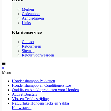
Merken
Cadeaubon
Aanbiedingen
Links
Klantenservice
Contact
Retourneren
Sitemap
Retour voorwaarden
×
Menu
Hondenshampoo Pakketten
Hondenshampoo en Conditioners Los
Ontklit- en Antiklitproducten voor Honden
Activet Borstels
Vlo- en Teekbestrijding
Natuurlijke Hondensnacks en Yakka
Kauwstaven