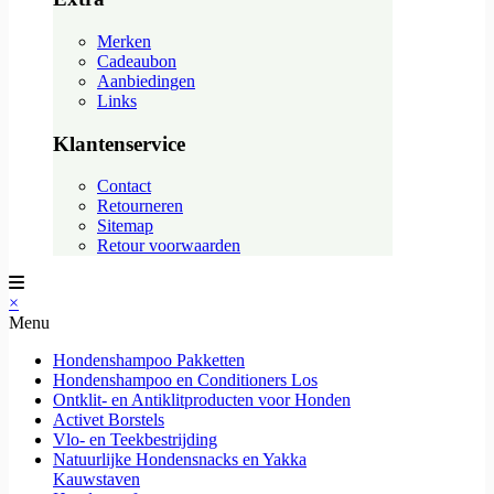
Merken
Cadeaubon
Aanbiedingen
Links
Klantenservice
Contact
Retourneren
Sitemap
Retour voorwaarden
×
Menu
Hondenshampoo Pakketten
Hondenshampoo en Conditioners Los
Ontklit- en Antiklitproducten voor Honden
Activet Borstels
Vlo- en Teekbestrijding
Natuurlijke Hondensnacks en Yakka
Kauwstaven