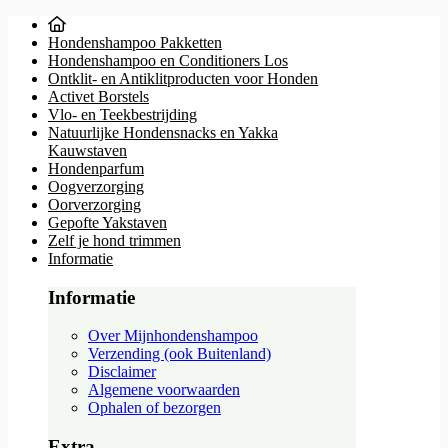
Hondenshampoo Pakketten
Hondenshampoo en Conditioners Los
Ontklit- en Antiklitproducten voor Honden
Activet Borstels
Vlo- en Teekbestrijding
Natuurlijke Hondensnacks en Yakka
Kauwstaven
Hondenparfum
Oogverzorging
Oorverzorging
Gepofte Yakstaven
Zelf je hond trimmen
Informatie
Informatie
Over Mijnhondenshampoo
Verzending (ook Buitenland)
Disclaimer
Algemene voorwaarden
Ophalen of bezorgen
Extra