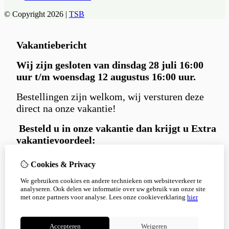
© Copyright 2026 |
TSB
Vakantiebericht
Wij zijn gesloten van dinsdag 28 juli 16:00
uur t/m woensdag 12 augustus 16:00 uur.
Bestellingen zijn welkom, wij versturen deze
direct na onze vakantie!
Besteld u in
onze vakantie dan krijgt u Extra
vakantievoordeel:
Gratis
Carniwell hondensnack extraatje
Cookies & Privacy
bij iedere bestelling.
We gebruiken cookies en andere technieken om websiteverkeer te
en 5% korting
met kortingscode:
analyseren. Ook delen we informatie over uw gebruik van onze site
Korting5%
met onze partners voor analyse.
Lees onze cookieverklaring
hier
Bedankt voor je begrip en alvast een fijne
zomer!
Accepteren
Weigeren