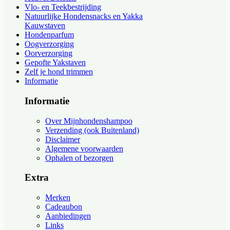
Vlo- en Teekbestrijding
Natuurlijke Hondensnacks en Yakka
Kauwstaven
Hondenparfum
Oogverzorging
Oorverzorging
Gepofte Yakstaven
Zelf je hond trimmen
Informatie
Informatie
Over Mijnhondenshampoo
Verzending (ook Buitenland)
Disclaimer
Algemene voorwaarden
Ophalen of bezorgen
Extra
Merken
Cadeaubon
Aanbiedingen
Links