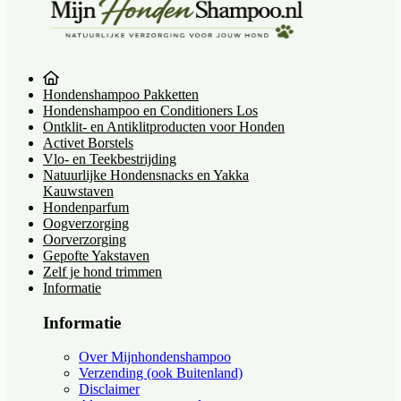
Hondenshampoo Pakketten
Hondenshampoo en Conditioners Los
Ontklit- en Antiklitproducten voor Honden
Activet Borstels
Vlo- en Teekbestrijding
Natuurlijke Hondensnacks en Yakka
Kauwstaven
Hondenparfum
Oogverzorging
Oorverzorging
Gepofte Yakstaven
Zelf je hond trimmen
Informatie
Informatie
Over Mijnhondenshampoo
Verzending (ook Buitenland)
Disclaimer