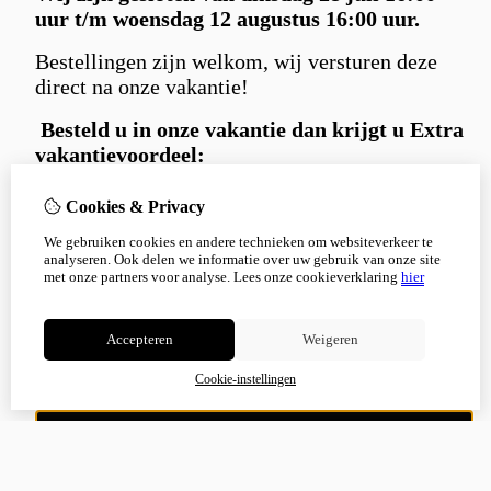
uur t/m woensdag 12 augustus 16:00 uur.
Bestellingen zijn welkom, wij versturen deze
direct na onze vakantie!
Besteld u in
onze vakantie dan krijgt u Extra
vakantievoordeel:
Gratis
Carniwell hondensnack extraatje
Cookies & Privacy
bij iedere bestelling.
We gebruiken cookies en andere technieken om websiteverkeer te
en 5% korting
met kortingscode:
analyseren. Ook delen we informatie over uw gebruik van onze site
Korting5%
met onze partners voor analyse.
Lees onze cookieverklaring
hier
Bedankt voor je begrip en alvast een fijne
zomer!
Accepteren
Weigeren
Cookie-instellingen
Niet meer tonen
OK