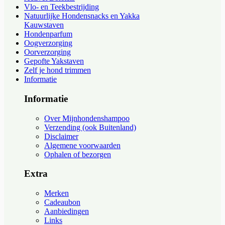
Vlo- en Teekbestrijding
Natuurlijke Hondensnacks en Yakka
Kauwstaven
Hondenparfum
Oogverzorging
Oorverzorging
Gepofte Yakstaven
Zelf je hond trimmen
Informatie
Informatie
Over Mijnhondenshampoo
Verzending (ook Buitenland)
Disclaimer
Algemene voorwaarden
Ophalen of bezorgen
Extra
Merken
Cadeaubon
Aanbiedingen
Links