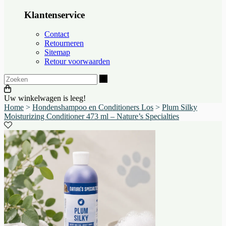
Klantenservice
Contact
Retourneren
Sitemap
Retour voorwaarden
Zoeken
Uw winkelwagen is leeg!
Home
>
Hondenshampoo en Conditioners Los
>
Plum Silky
Moisturizing Conditioner 473 ml – Nature’s Specialties