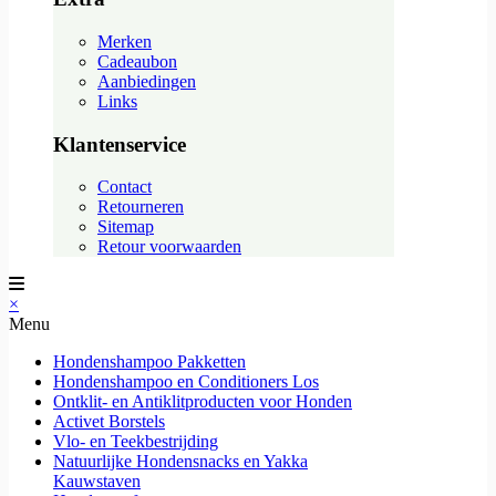
Merken
Cadeaubon
Aanbiedingen
Links
Klantenservice
Contact
Retourneren
Sitemap
Retour voorwaarden
×
Menu
Hondenshampoo Pakketten
Hondenshampoo en Conditioners Los
Ontklit- en Antiklitproducten voor Honden
Activet Borstels
Vlo- en Teekbestrijding
Natuurlijke Hondensnacks en Yakka
Kauwstaven