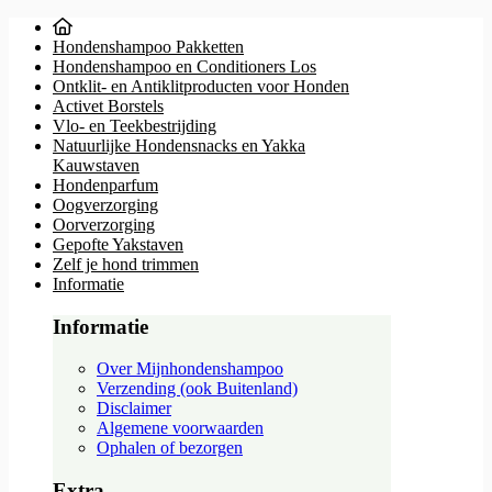
Hondenshampoo Pakketten
Hondenshampoo en Conditioners Los
Ontklit- en Antiklitproducten voor Honden
Activet Borstels
Vlo- en Teekbestrijding
Natuurlijke Hondensnacks en Yakka
Kauwstaven
Hondenparfum
Oogverzorging
Oorverzorging
Gepofte Yakstaven
Zelf je hond trimmen
Informatie
Informatie
Over Mijnhondenshampoo
Verzending (ook Buitenland)
Disclaimer
Algemene voorwaarden
Ophalen of bezorgen
Extra