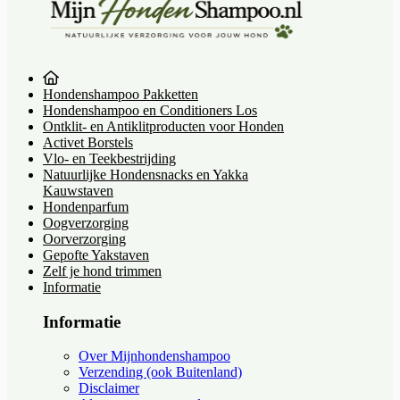
Hondenshampoo Pakketten
Hondenshampoo en Conditioners Los
Ontklit- en Antiklitproducten voor Honden
Activet Borstels
Vlo- en Teekbestrijding
Natuurlijke Hondensnacks en Yakka
Kauwstaven
Hondenparfum
Oogverzorging
Oorverzorging
Gepofte Yakstaven
Zelf je hond trimmen
Informatie
Informatie
Over Mijnhondenshampoo
Verzending (ook Buitenland)
Disclaimer