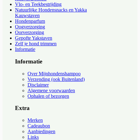
Vlo- en Teekbestrijding
Natuurlijke Hondensnacks en Yakka
Kauwstaven
Hondenparfum
Oogverzorging
Oorverzorging
Gepofte Yakstaven
Zelf je hond trimmen
Informatie
Informatie
Over Mijnhondenshampoo
Verzending (ook Buitenland)
Disclaimer
Algemene voorwaarden
Ophalen of bezorgen
Extra
Merken
Cadeaubon
Aanbiedingen
Links