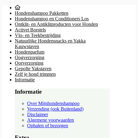
Hondenshampoo Pakketten
Hondenshampoo en Conditioners Los
Ontklit- en Antiklitproducten voor Honden
Activet Borstels
Vlo- en Teekbestrijding
Natuurlijke Hondensnacks en Yakka
Kauwstaven
Hondenparfum
Oogverzorging
Oorverzorging
Gepofte Yakstaven
Zelf je hond trimmen
Informatie
Informatie
Over Mijnhondenshampoo
Verzending (ook Buitenland)
Disclaimer
Algemene voorwaarden
Ophalen of bezorgen
Extra