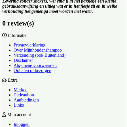
Levering zonder stickers, wel vind u in het pakketje een kleine
gebruiksaanwijzing en uitleg wat er in het flesje zit en in welke
verhouding het gemengd moet worden met water.
0 review(s)
Informatie
Privacyverklaring
Over Mijnhondenshampoo
Verzending (ook Buitenland)
Disclaimer
Algemene voorwaarden
Ophalen of bezorgen
Extra
Merken
Cadeaubon
Aanbiedingen
Links
Mijn account
Inloggen