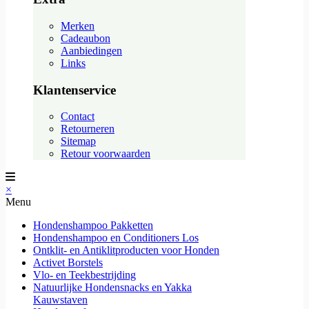
Merken
Cadeaubon
Aanbiedingen
Links
Klantenservice
Contact
Retourneren
Sitemap
Retour voorwaarden
×
Menu
Hondenshampoo Pakketten
Hondenshampoo en Conditioners Los
Ontklit- en Antiklitproducten voor Honden
Activet Borstels
Vlo- en Teekbestrijding
Natuurlijke Hondensnacks en Yakka
Kauwstaven