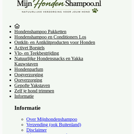
Hondenshampoo Pakketten
Hondenshampoo en Conditioners Los
Ontklit- en Antiklitproducten voor Honden
Activet Borstels
Vlo- en Teekbestrijding
Natuurlijke Hondensnacks en Yakka
Kauwstaven
Hondenparfum
Oogverzorging
Oorverzorging
Gepofte Yakstaven
Zelf je hond trimmen
Informatie
Informatie
Over Mijnhondenshampoo
Verzending (ook Buitenland)
Disclaimer