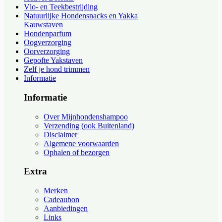
Vlo- en Teekbestrijding
Natuurlijke Hondensnacks en Yakka
Kauwstaven
Hondenparfum
Oogverzorging
Oorverzorging
Gepofte Yakstaven
Zelf je hond trimmen
Informatie
Informatie
Over Mijnhondenshampoo
Verzending (ook Buitenland)
Disclaimer
Algemene voorwaarden
Ophalen of bezorgen
Extra
Merken
Cadeaubon
Aanbiedingen
Links