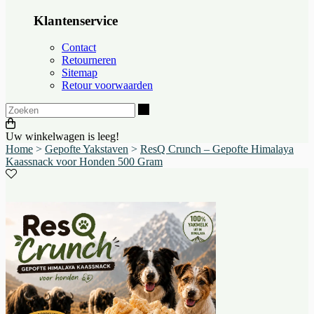
Klantenservice
Contact
Retourneren
Sitemap
Retour voorwaarden
Zoeken
Uw winkelwagen is leeg!
Home
>
Gepofte Yakstaven
>
ResQ Crunch – Gepofte Himalaya
Kaassnack voor Honden 500 Gram