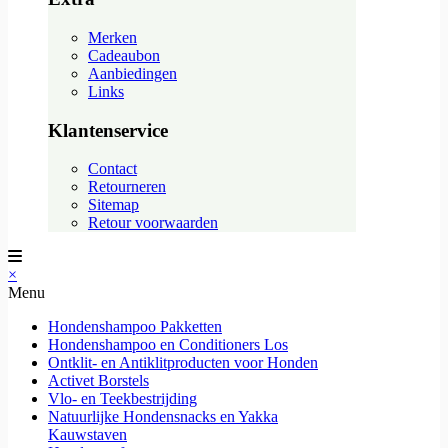
Merken
Cadeaubon
Aanbiedingen
Links
Klantenservice
Contact
Retourneren
Sitemap
Retour voorwaarden
×
Menu
Hondenshampoo Pakketten
Hondenshampoo en Conditioners Los
Ontklit- en Antiklitproducten voor Honden
Activet Borstels
Vlo- en Teekbestrijding
Natuurlijke Hondensnacks en Yakka
Kauwstaven