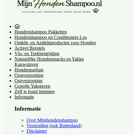
Hondenshampoo Pakketten
Hondenshampoo en Conditioners Los
Ontklit- en Antiklitproducten voor Honden
Activet Borstels
Vlo- en Teekbestrijding
Natuurlijke Hondensnacks en Yakka
Kauwstaven
Hondenparfum
Oogverzorging
Oorverzorging
Gepofte Yakstaven
Zelf je hond trimmen
Informatie
Informatie
Over Mijnhondenshampoo
Verzending (ook Buitenland)
Disclaimer