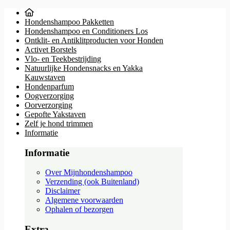
Hondenshampoo Pakketten
Hondenshampoo en Conditioners Los
Ontklit- en Antiklitproducten voor Honden
Activet Borstels
Vlo- en Teekbestrijding
Natuurlijke Hondensnacks en Yakka
Kauwstaven
Hondenparfum
Oogverzorging
Oorverzorging
Gepofte Yakstaven
Zelf je hond trimmen
Informatie
Informatie
Over Mijnhondenshampoo
Verzending (ook Buitenland)
Disclaimer
Algemene voorwaarden
Ophalen of bezorgen
Extra