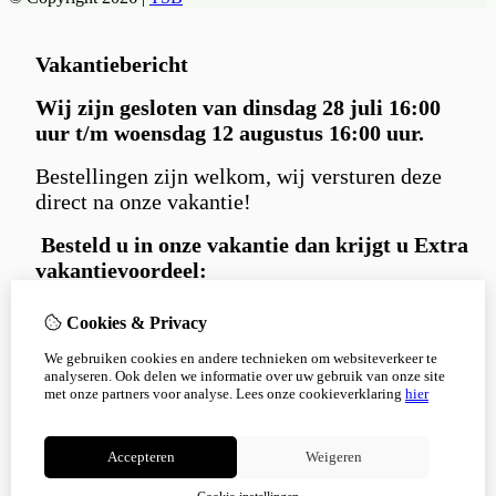
Vakantiebericht
Wij zijn gesloten van dinsdag 28 juli 16:00
uur t/m woensdag 12 augustus 16:00 uur.
Bestellingen zijn welkom, wij versturen deze
direct na onze vakantie!
Besteld u in
onze vakantie dan krijgt u Extra
vakantievoordeel:
Gratis
Carniwell hondensnack extraatje
Cookies & Privacy
bij iedere bestelling.
We gebruiken cookies en andere technieken om websiteverkeer te
en 5% korting
met kortingscode:
analyseren. Ook delen we informatie over uw gebruik van onze site
Korting5%
met onze partners voor analyse.
Lees onze cookieverklaring
hier
Bedankt voor je begrip en alvast een fijne
zomer!
Accepteren
Weigeren