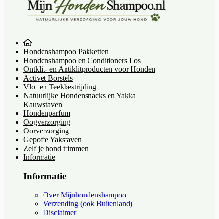
Hondenshampoo Pakketten
Hondenshampoo en Conditioners Los
Ontklit- en Antiklitproducten voor Honden
Activet Borstels
Vlo- en Teekbestrijding
Natuurlijke Hondensnacks en Yakka
Kauwstaven
Hondenparfum
Oogverzorging
Oorverzorging
Gepofte Yakstaven
Zelf je hond trimmen
Informatie
Informatie
Over Mijnhondenshampoo
Verzending (ook Buitenland)
Disclaimer