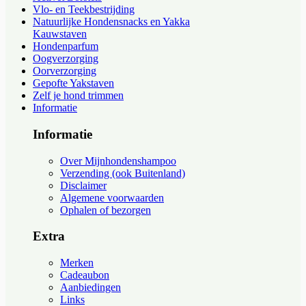
Vlo- en Teekbestrijding
Natuurlijke Hondensnacks en Yakka
Kauwstaven
Hondenparfum
Oogverzorging
Oorverzorging
Gepofte Yakstaven
Zelf je hond trimmen
Informatie
Informatie
Over Mijnhondenshampoo
Verzending (ook Buitenland)
Disclaimer
Algemene voorwaarden
Ophalen of bezorgen
Extra
Merken
Cadeaubon
Aanbiedingen
Links