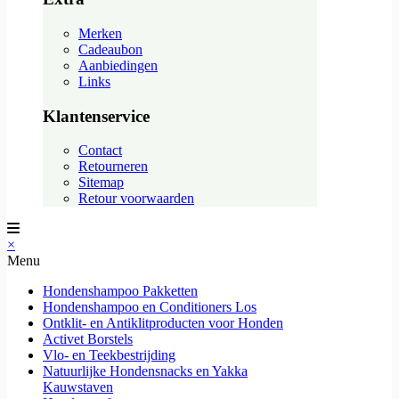
Merken
Cadeaubon
Aanbiedingen
Links
Klantenservice
Contact
Retourneren
Sitemap
Retour voorwaarden
×
Menu
Hondenshampoo Pakketten
Hondenshampoo en Conditioners Los
Ontklit- en Antiklitproducten voor Honden
Activet Borstels
Vlo- en Teekbestrijding
Natuurlijke Hondensnacks en Yakka
Kauwstaven