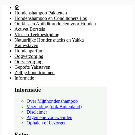
Hondenshampoo Pakketten
Hondenshampoo en Conditioners Los
Ontklit- en Antiklitproducten voor Honden
Activet Borstels
Vlo- en Teekbestrijding
Natuurlijke Hondensnacks en Yakka
Kauwstaven
Hondenparfum
Oogverzorging
Oorverzorging
Gepofte Yakstaven
Zelf je hond trimmen
Informatie
Informatie
Over Mijnhondenshampoo
Verzending (ook Buitenland)
Disclaimer
Algemene voorwaarden
Ophalen of bezorgen
Extra