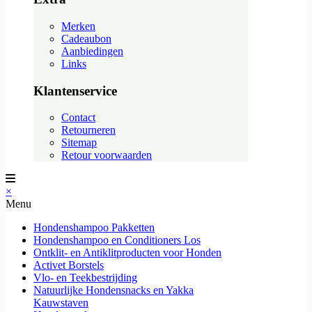
Merken
Cadeaubon
Aanbiedingen
Links
Klantenservice
Contact
Retourneren
Sitemap
Retour voorwaarden
×
Menu
Hondenshampoo Pakketten
Hondenshampoo en Conditioners Los
Ontklit- en Antiklitproducten voor Honden
Activet Borstels
Vlo- en Teekbestrijding
Natuurlijke Hondensnacks en Yakka
Kauwstaven