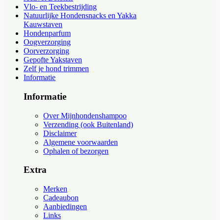
Vlo- en Teekbestrijding
Natuurlijke Hondensnacks en Yakka
Kauwstaven
Hondenparfum
Oogverzorging
Oorverzorging
Gepofte Yakstaven
Zelf je hond trimmen
Informatie
Informatie
Over Mijnhondenshampoo
Verzending (ook Buitenland)
Disclaimer
Algemene voorwaarden
Ophalen of bezorgen
Extra
Merken
Cadeaubon
Aanbiedingen
Links