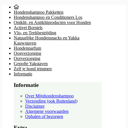
Hondenshampoo Pakketten
Hondenshampoo en Conditioners Los
Ontklit- en Antiklitproducten voor Honden
Activet Borstels
Vlo- en Teekbestrijding
Natuurlijke Hondensnacks en Yakka
Kauwstaven
Hondenparfum
Oogverzorging
Oorverzorging
Gepofte Yakstaven
Zelf je hond trimmen
Informatie
Informatie
Over Mijnhondenshampoo
Verzending (ook Buitenland)
Disclaimer
Algemene voorwaarden
Ophalen of bezorgen
Extra