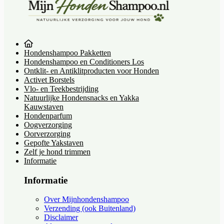
Hondenshampoo Pakketten
Hondenshampoo en Conditioners Los
Ontklit- en Antiklitproducten voor Honden
Activet Borstels
Vlo- en Teekbestrijding
Natuurlijke Hondensnacks en Yakka
Kauwstaven
Hondenparfum
Oogverzorging
Oorverzorging
Gepofte Yakstaven
Zelf je hond trimmen
Informatie
Informatie
Over Mijnhondenshampoo
Verzending (ook Buitenland)
Disclaimer