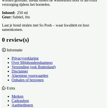
worden gebruikt. Ideaal tussen de wasbeurten door of als extra
verzorging tijdens het borstelen.
Inhoud:
250 ml
Geur:
Subtiel, fris
Laat je hond stralen met So Posh – waar kwaliteit en luxe
samenkomen.
0 review(s)
Informatie
Privacyverklaring
Over Mijnhondenshampoo
Verzending (ook Buitenland)
Disclaimer
Algemene voorwaarden
Ophalen of bezorgen
Extra
Merken
Cadeaubon
Aanbiedingen