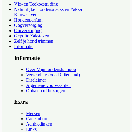
Vlo- en Teekbestrijding
Natuurlijke Hondensnacks en Yakka
Kauwstaven
Hondenparfum
Oogverzorging
Oorverzorging
Gepofte Yakstaven
Zelf je hond trimmen
Informatie
Informatie
Over Mijnhondenshampoo
Verzending (ook Buitenland)
Disclaimer
Algemene voorwaarden
Ophalen of bezorgen
Extra
Merken
Cadeaubon
Aanbiedingen
Links