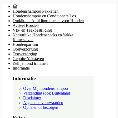
Hondenshampoo Pakketten
Hondenshampoo en Conditioners Los
Ontklit- en Antiklitproducten voor Honden
Activet Borstels
Vlo- en Teekbestrijding
Natuurlijke Hondensnacks en Yakka
Kauwstaven
Hondenparfum
Oogverzorging
Oorverzorging
Gepofte Yakstaven
Zelf je hond trimmen
Informatie
Informatie
Over Mijnhondenshampoo
Verzending (ook Buitenland)
Disclaimer
Algemene voorwaarden
Ophalen of bezorgen
Extra