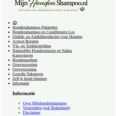
Hondenshampoo Pakketten
Hondenshampoo en Conditioners Los
Ontklit- en Antiklitproducten voor Honden
Activet Borstels
Vlo- en Teekbestrijding
Natuurlijke Hondensnacks en Yakka
Kauwstaven
Hondenparfum
Oogverzorging
Oorverzorging
Gepofte Yakstaven
Zelf je hond trimmen
Informatie
Informatie
Over Mijnhondenshampoo
Verzending (ook Buitenland)
Disclaimer