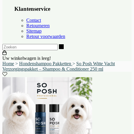
Klantenservice
Contact
Retourneren
Sitemap
Retour voorwaarden
Zoeken
Uw winkelwagen is leeg!
Home
>
Hondenshampoo Pakketten
>
So Posh Witte Vacht
Verzorgingspakket – Shampoo & Conditioner 250 ml