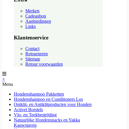
Merken
Cadeaubon
Aanbiedingen
Links
Klantenservice
Contact
Retourneren
Sitemap
Retour voorwaarden
×
Menu
Hondenshampoo Pakketten
Hondenshampoo en Conditioners Los
Ontklit- en Antiklitproducten voor Honden
Activet Borstels
Vlo- en Teekbestrijding
Natuurlijke Hondensnacks en Yakka
Kauwstaven