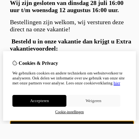
Wij zijn gesloten van dinsdag 28 juli 16:00
uur t/m woensdag 12 augustus 16:00 uur.
Bestellingen zijn welkom, wij versturen deze
direct na onze vakantie!
Besteld u in
onze vakantie dan krijgt u Extra
vakantievoordeel:
Gratis
Carniwell hondensnack extraatje
Cookies & Privacy
bij iedere bestelling.
We gebruiken cookies en andere technieken om websiteverkeer te
en 5% korting
met kortingscode:
analyseren. Ook delen we informatie over uw gebruik van onze site
Korting5%
met onze partners voor analyse.
Lees onze cookieverklaring
hier
Bedankt voor je begrip en alvast een fijne
zomer!
Accepteren
Weigeren
Cookie-instellingen
Niet meer tonen
OK