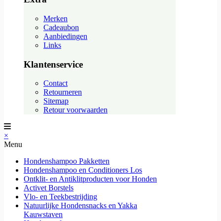
Merken
Cadeaubon
Aanbiedingen
Links
Klantenservice
Contact
Retourneren
Sitemap
Retour voorwaarden
×
Menu
Hondenshampoo Pakketten
Hondenshampoo en Conditioners Los
Ontklit- en Antiklitproducten voor Honden
Activet Borstels
Vlo- en Teekbestrijding
Natuurlijke Hondensnacks en Yakka
Kauwstaven