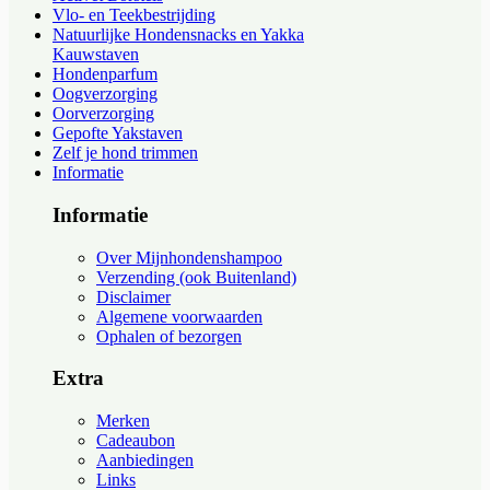
Vlo- en Teekbestrijding
Natuurlijke Hondensnacks en Yakka
Kauwstaven
Hondenparfum
Oogverzorging
Oorverzorging
Gepofte Yakstaven
Zelf je hond trimmen
Informatie
Informatie
Over Mijnhondenshampoo
Verzending (ook Buitenland)
Disclaimer
Algemene voorwaarden
Ophalen of bezorgen
Extra
Merken
Cadeaubon
Aanbiedingen
Links