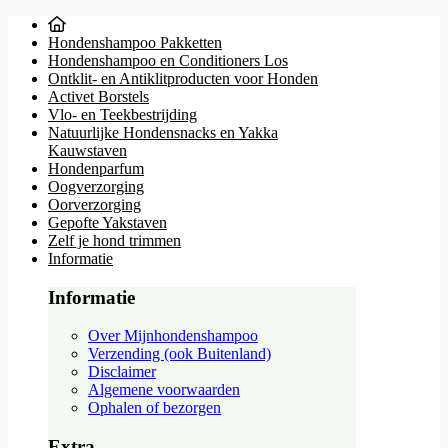
Hondenshampoo Pakketten
Hondenshampoo en Conditioners Los
Ontklit- en Antiklitproducten voor Honden
Activet Borstels
Vlo- en Teekbestrijding
Natuurlijke Hondensnacks en Yakka
Kauwstaven
Hondenparfum
Oogverzorging
Oorverzorging
Gepofte Yakstaven
Zelf je hond trimmen
Informatie
Informatie
Over Mijnhondenshampoo
Verzending (ook Buitenland)
Disclaimer
Algemene voorwaarden
Ophalen of bezorgen
Extra