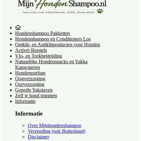
Hondenshampoo Pakketten
Hondenshampoo en Conditioners Los
Ontklit- en Antiklitproducten voor Honden
Activet Borstels
Vlo- en Teekbestrijding
Natuurlijke Hondensnacks en Yakka
Kauwstaven
Hondenparfum
Oogverzorging
Oorverzorging
Gepofte Yakstaven
Zelf je hond trimmen
Informatie
Informatie
Over Mijnhondenshampoo
Verzending (ook Buitenland)
Disclaimer