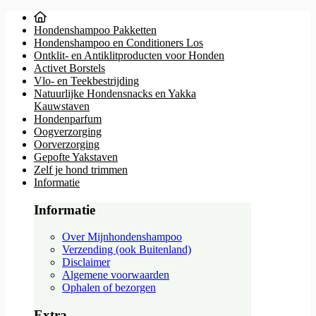
Hondenshampoo Pakketten
Hondenshampoo en Conditioners Los
Ontklit- en Antiklitproducten voor Honden
Activet Borstels
Vlo- en Teekbestrijding
Natuurlijke Hondensnacks en Yakka
Kauwstaven
Hondenparfum
Oogverzorging
Oorverzorging
Gepofte Yakstaven
Zelf je hond trimmen
Informatie
Informatie
Over Mijnhondenshampoo
Verzending (ook Buitenland)
Disclaimer
Algemene voorwaarden
Ophalen of bezorgen
Extra