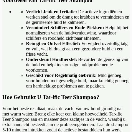
Voordelen van Tar-ific Teer Shampoo
Verlicht Jeuk en Irritatie:
De actieve ingrediënten
werken snel om de drang tot krabben te verminderen en
de geïrriteerde huid te kalmeren.
Vermindert Schilfers en Rode Plekken:
Helpt bij het
normaliseren van de huidvernieuwing, waardoor
schilfers en roodheid zichtbaar afnemen.
Reinigt en Ontvet Effectief:
Verwijdert overtollig talg
en vuil, wat bijdraagt aan een gezondere huid en een
frisse vacht.
Ondersteunt Huidherstel:
Bevordert de genezing van
de huid en helpt toekomstige huidproblemen te
voorkomen.
Geschikt voor Regelmatig Gebruik:
Mild genoeg
voor honden met gevoelige huid, maar krachtig genoeg
om hardnekkige problemen aan te pakken.
Hoe Gebruikt U Tar-ific Teer Shampoo?
Voor het beste resultaat, maak de vacht van uw hond grondig nat
met warm water. Breng elke keer een kleine hoeveelheid Tar-ific
Teer Shampoo aan en masseer deze zachtjes in de vacht, waarbij u
extra aandacht besteedt aan de probleemgebieden. Laat de shampoo
5-10 minuten intrekken zodat de actieve bestanddelen hun werk