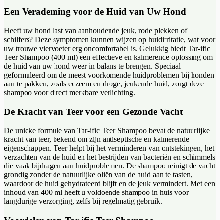
Een Verademing voor de Huid van Uw Hond
Heeft uw hond last van aanhoudende jeuk, rode plekken of
schilfers? Deze symptomen kunnen wijzen op huidirritatie, wat voor
uw trouwe viervoeter erg oncomfortabel is. Gelukkig biedt Tar-ific
Teer Shampoo (400 ml) een effectieve en kalmerende oplossing om
de huid van uw hond weer in balans te brengen. Speciaal
geformuleerd om de meest voorkomende huidproblemen bij honden
aan te pakken, zoals eczeem en droge, jeukende huid, zorgt deze
shampoo voor direct merkbare verlichting.
De Kracht van Teer voor een Gezonde Vacht
De unieke formule van Tar-ific Teer Shampoo bevat de natuurlijke
kracht van teer, bekend om zijn antiseptische en kalmerende
eigenschappen. Teer helpt bij het verminderen van ontstekingen, het
verzachten van de huid en het bestrijden van bacteriën en schimmels
die vaak bijdragen aan huidproblemen. De shampoo reinigt de vacht
grondig zonder de natuurlijke oliën van de huid aan te tasten,
waardoor de huid gehydrateerd blijft en de jeuk vermindert. Met een
inhoud van 400 ml heeft u voldoende shampoo in huis voor
langdurige verzorging, zelfs bij regelmatig gebruik.