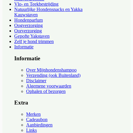
Vlo- en Teekbestrijding
Natuurlijke Hondensnacks en Yakka
Kauwstaven
Hondenparfum
Oogverzorging
Oorverzorging
Gepofte Yakstaven
Zelf je hond trimmen
Informatie
Informatie
Over Mijnhondenshampoo
Verzending (ook Buitenland)
Disclaimer
Algemene voorwaarden
Ophalen of bezorgen
Extra
Merken
Cadeaubon
Aanbiedingen
Links