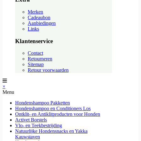
Merken
Cadeaubon
Aanbiedingen
Links
Klantenservice
Contact
Retourneren
Sitemap
Retour voorwaarden
×
Menu
Hondenshampoo Pakketten
Hondenshampoo en Conditioners Los
Ontklit- en Antiklitproducten voor Honden
Activet Borstels
Vlo- en Teekbestrijding
Natuurlijke Hondensnacks en Yakka
Kauwstaven