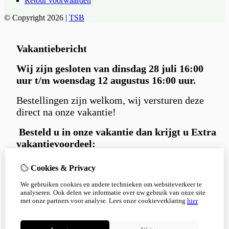
Retour voorwaarden
© Copyright 2026 |
TSB
Vakantiebericht
Wij zijn gesloten van dinsdag 28 juli 16:00
uur t/m woensdag 12 augustus 16:00 uur.
Bestellingen zijn welkom, wij versturen deze
direct na onze vakantie!
Besteld u in
onze vakantie dan krijgt u Extra
vakantievoordeel:
Gratis
Carniwell hondensnack extraatje
Cookies & Privacy
bij iedere bestelling.
We gebruiken cookies en andere technieken om websiteverkeer te
en 5% korting
met kortingscode:
analyseren. Ook delen we informatie over uw gebruik van onze site
Korting5%
met onze partners voor analyse.
Lees onze cookieverklaring
hier
Bedankt voor je begrip en alvast een fijne