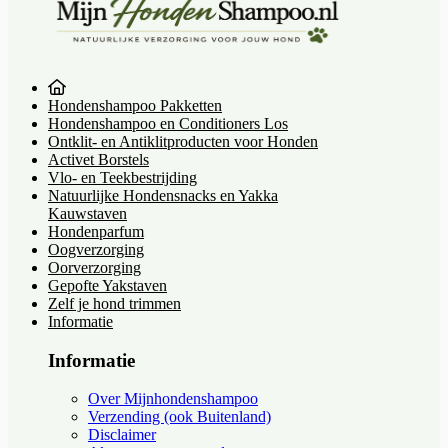
Hondenshampoo Pakketten
Hondenshampoo en Conditioners Los
Ontklit- en Antiklitproducten voor Honden
Activet Borstels
Vlo- en Teekbestrijding
Natuurlijke Hondensnacks en Yakka
Kauwstaven
Hondenparfum
Oogverzorging
Oorverzorging
Gepofte Yakstaven
Zelf je hond trimmen
Informatie
Informatie
Over Mijnhondenshampoo
Verzending (ook Buitenland)
Disclaimer