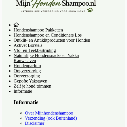
Hondenshampoo Pakketten
Hondenshampoo en Conditioners Los
Ontklit- en Antiklitproducten voor Honden
Activet Borstels
Vlo- en Teekbestrijding
Natuurlijke Hondensnacks en Yakka
Kauwstaven
Hondenparfum
Oogverzorging
Oorverzorging
Gepofte Yakstaven
Zelf je hond trimmen
Informatie
Informatie
Over Mijnhondenshampoo
Verzending (ook Buitenland)
Disclaimer