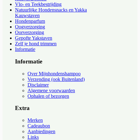
Vlo- en Teekbestrijding
Natuurlijke Hondensnacks en Yakka
Kauwstaven
Hondenparfum
Oogverzorging
Oorverzorging
Gepofte Yakstaven
Zelf je hond trimmen
Informatie
Informatie
Over Mijnhondenshampoo
Verzending (ook Buitenland)
Disclaimer
Algemene voorwaarden
Ophalen of bezorgen
Extra
Merken
Cadeaubon
Aanbiedingen
Links