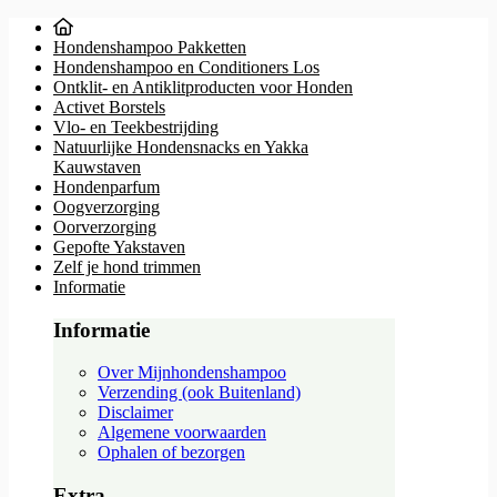
Hondenshampoo Pakketten
Hondenshampoo en Conditioners Los
Ontklit- en Antiklitproducten voor Honden
Activet Borstels
Vlo- en Teekbestrijding
Natuurlijke Hondensnacks en Yakka
Kauwstaven
Hondenparfum
Oogverzorging
Oorverzorging
Gepofte Yakstaven
Zelf je hond trimmen
Informatie
Informatie
Over Mijnhondenshampoo
Verzending (ook Buitenland)
Disclaimer
Algemene voorwaarden
Ophalen of bezorgen
Extra