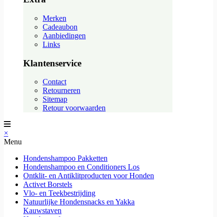
Merken
Cadeaubon
Aanbiedingen
Links
Klantenservice
Contact
Retourneren
Sitemap
Retour voorwaarden
×
Menu
Hondenshampoo Pakketten
Hondenshampoo en Conditioners Los
Ontklit- en Antiklitproducten voor Honden
Activet Borstels
Vlo- en Teekbestrijding
Natuurlijke Hondensnacks en Yakka
Kauwstaven