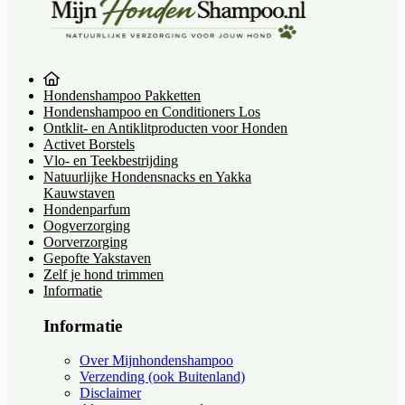
Hondenshampoo Pakketten
Hondenshampoo en Conditioners Los
Ontklit- en Antiklitproducten voor Honden
Activet Borstels
Vlo- en Teekbestrijding
Natuurlijke Hondensnacks en Yakka
Kauwstaven
Hondenparfum
Oogverzorging
Oorverzorging
Gepofte Yakstaven
Zelf je hond trimmen
Informatie
Informatie
Over Mijnhondenshampoo
Verzending (ook Buitenland)
Disclaimer