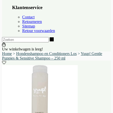
Klantenservice
Contact
Retourneren
Sitemap
Retour voorwaarden
Zoeken
Uw winkelwagen is leeg!
Home
>
Hondenshampoo en Conditioners Los
>
Yuup! Gentle
Puppies & Sensitive Shampoo – 250 ml