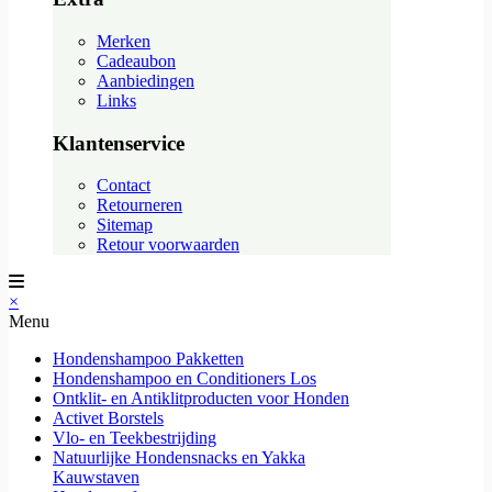
Merken
Cadeaubon
Aanbiedingen
Links
Klantenservice
Contact
Retourneren
Sitemap
Retour voorwaarden
×
Menu
Hondenshampoo Pakketten
Hondenshampoo en Conditioners Los
Ontklit- en Antiklitproducten voor Honden
Activet Borstels
Vlo- en Teekbestrijding
Natuurlijke Hondensnacks en Yakka
Kauwstaven