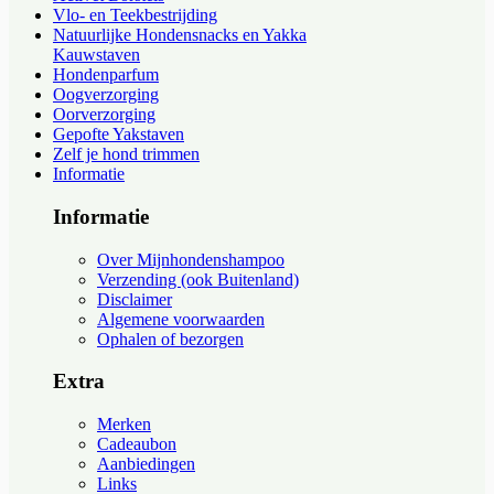
Vlo- en Teekbestrijding
Natuurlijke Hondensnacks en Yakka
Kauwstaven
Hondenparfum
Oogverzorging
Oorverzorging
Gepofte Yakstaven
Zelf je hond trimmen
Informatie
Informatie
Over Mijnhondenshampoo
Verzending (ook Buitenland)
Disclaimer
Algemene voorwaarden
Ophalen of bezorgen
Extra
Merken
Cadeaubon
Aanbiedingen
Links