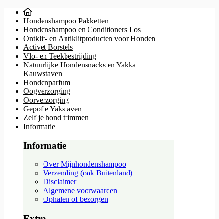
Hondenshampoo Pakketten
Hondenshampoo en Conditioners Los
Ontklit- en Antiklitproducten voor Honden
Activet Borstels
Vlo- en Teekbestrijding
Natuurlijke Hondensnacks en Yakka
Kauwstaven
Hondenparfum
Oogverzorging
Oorverzorging
Gepofte Yakstaven
Zelf je hond trimmen
Informatie
Informatie
Over Mijnhondenshampoo
Verzending (ook Buitenland)
Disclaimer
Algemene voorwaarden
Ophalen of bezorgen
Extra