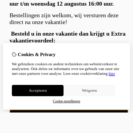
uur t/m woensdag 12 augustus 16:00 uur.
Bestellingen zijn welkom, wij versturen deze
direct na onze vakantie!
Besteld u in
onze vakantie dan krijgt u Extra
vakantievoordeel:
Gratis
Carniwell hondensnack extraatje
Cookies & Privacy
bij iedere bestelling.
We gebruiken cookies en andere technieken om websiteverkeer te
en 5% korting
met kortingscode:
analyseren. Ook delen we informatie over uw gebruik van onze site
Korting5%
met onze partners voor analyse.
Lees onze cookieverklaring
hier
Bedankt voor je begrip en alvast een fijne
zomer!
Accepteren
Weigeren
Cookie-instellingen
Niet meer tonen
OK