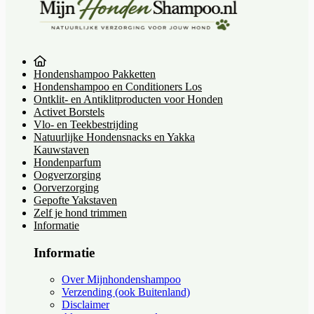
Hondenshampoo Pakketten
Hondenshampoo en Conditioners Los
Ontklit- en Antiklitproducten voor Honden
Activet Borstels
Vlo- en Teekbestrijding
Natuurlijke Hondensnacks en Yakka
Kauwstaven
Hondenparfum
Oogverzorging
Oorverzorging
Gepofte Yakstaven
Zelf je hond trimmen
Informatie
Informatie
Over Mijnhondenshampoo
Verzending (ook Buitenland)
Disclaimer