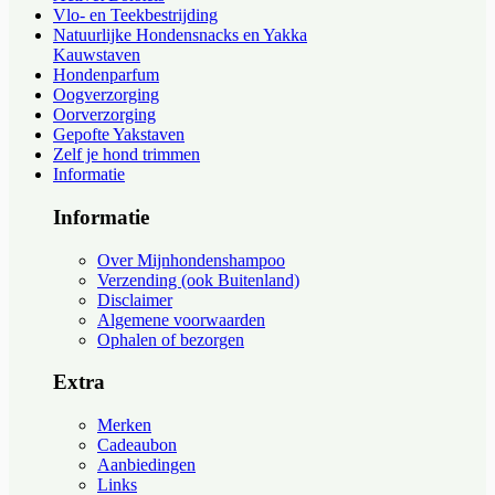
Vlo- en Teekbestrijding
Natuurlijke Hondensnacks en Yakka
Kauwstaven
Hondenparfum
Oogverzorging
Oorverzorging
Gepofte Yakstaven
Zelf je hond trimmen
Informatie
Informatie
Over Mijnhondenshampoo
Verzending (ook Buitenland)
Disclaimer
Algemene voorwaarden
Ophalen of bezorgen
Extra
Merken
Cadeaubon
Aanbiedingen
Links