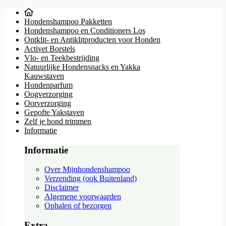
Hondenshampoo Pakketten
Hondenshampoo en Conditioners Los
Ontklit- en Antiklitproducten voor Honden
Activet Borstels
Vlo- en Teekbestrijding
Natuurlijke Hondensnacks en Yakka
Kauwstaven
Hondenparfum
Oogverzorging
Oorverzorging
Gepofte Yakstaven
Zelf je hond trimmen
Informatie
Informatie
Over Mijnhondenshampoo
Verzending (ook Buitenland)
Disclaimer
Algemene voorwaarden
Ophalen of bezorgen
Extra