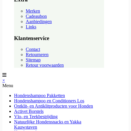
Merken
Cadeaubon
Aanbiedingen
Links
Klantenservice
Contact
Retourneren
Sitemap
Retour voorwaarden
×
Menu
Hondenshampoo Pakketten
Hondenshampoo en Conditioners Los
Ontklit- en Antiklitproducten voor Honden
Activet Borstels
Vlo- en Teekbestrijding
Natuurlijke Hondensnacks en Yakka
Kauwstaven