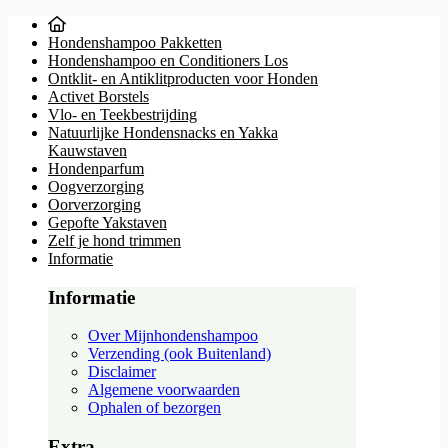
Hondenshampoo Pakketten
Hondenshampoo en Conditioners Los
Ontklit- en Antiklitproducten voor Honden
Activet Borstels
Vlo- en Teekbestrijding
Natuurlijke Hondensnacks en Yakka
Kauwstaven
Hondenparfum
Oogverzorging
Oorverzorging
Gepofte Yakstaven
Zelf je hond trimmen
Informatie
Informatie
Over Mijnhondenshampoo
Verzending (ook Buitenland)
Disclaimer
Algemene voorwaarden
Ophalen of bezorgen
Extra