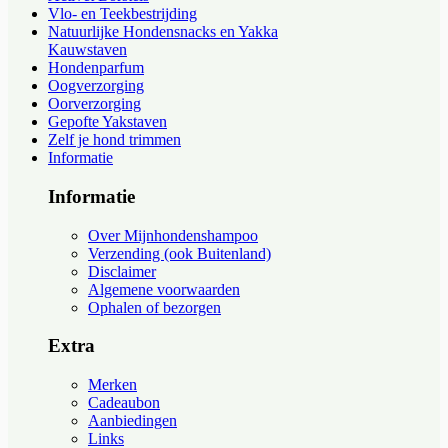
Vlo- en Teekbestrijding
Natuurlijke Hondensnacks en Yakka
Kauwstaven
Hondenparfum
Oogverzorging
Oorverzorging
Gepofte Yakstaven
Zelf je hond trimmen
Informatie
Informatie
Over Mijnhondenshampoo
Verzending (ook Buitenland)
Disclaimer
Algemene voorwaarden
Ophalen of bezorgen
Extra
Merken
Cadeaubon
Aanbiedingen
Links