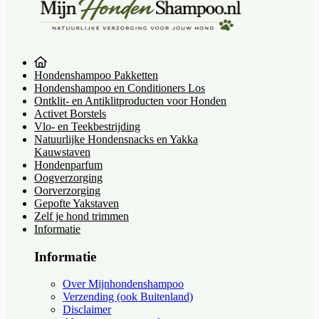
Hondenshampoo Pakketten
Hondenshampoo en Conditioners Los
Ontklit- en Antiklitproducten voor Honden
Activet Borstels
Vlo- en Teekbestrijding
Natuurlijke Hondensnacks en Yakka
Kauwstaven
Hondenparfum
Oogverzorging
Oorverzorging
Gepofte Yakstaven
Zelf je hond trimmen
Informatie
Informatie
Over Mijnhondenshampoo
Verzending (ook Buitenland)
Disclaimer