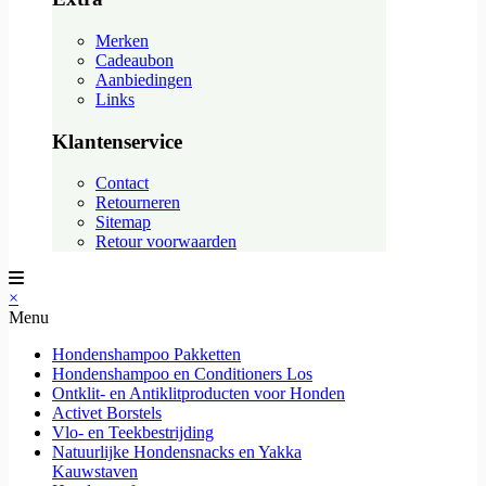
Merken
Cadeaubon
Aanbiedingen
Links
Klantenservice
Contact
Retourneren
Sitemap
Retour voorwaarden
×
Menu
Hondenshampoo Pakketten
Hondenshampoo en Conditioners Los
Ontklit- en Antiklitproducten voor Honden
Activet Borstels
Vlo- en Teekbestrijding
Natuurlijke Hondensnacks en Yakka
Kauwstaven