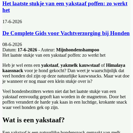
Het laatste stukje van een yakstaaf poffen: zo werkt
het
17-6-2026
De Complete Gids voor Vachtverzorging bij Honden
08-6-2026
Datum:
17-6-2026
- Auteur:
Mijnhondenshampoo
Het laatste stukje van een yakstaaf poffen: zo werkt het
Heb je wel eens een
yakstaaf
,
yakmelk kauwstaaf
of
Himalaya
kaassnack
voor je hond gekocht? Dan weet je waarschijnlijk dat
veel honden dol zijn op deze natuurlijke kauwsnacks. Maar wat doe
je wanneer er nog maar een klein stukje over is?
Veel hondenbezitters weten niet dat het laatste stukje van een
yakstaaf eenvoudig gepoft kan worden in de magnetron. Door het
poffen verandert de harde yak kaas in een luchtige, krokante snack
waar veel honden gek op zijn.
Wat is een yakstaaf?
Een yakstaaf is een natuurlijke hondensnack gemaakt van melk.