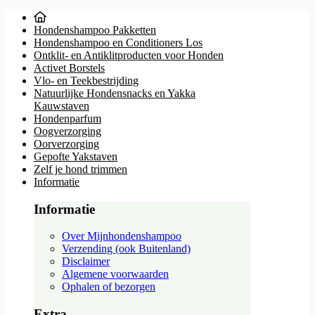
Hondenshampoo Pakketten
Hondenshampoo en Conditioners Los
Ontklit- en Antiklitproducten voor Honden
Activet Borstels
Vlo- en Teekbestrijding
Natuurlijke Hondensnacks en Yakka
Kauwstaven
Hondenparfum
Oogverzorging
Oorverzorging
Gepofte Yakstaven
Zelf je hond trimmen
Informatie
Informatie
Over Mijnhondenshampoo
Verzending (ook Buitenland)
Disclaimer
Algemene voorwaarden
Ophalen of bezorgen
Extra