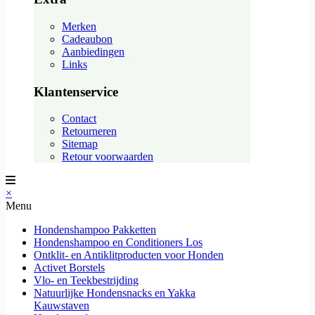
Merken
Cadeaubon
Aanbiedingen
Links
Klantenservice
Contact
Retourneren
Sitemap
Retour voorwaarden
×
Menu
Hondenshampoo Pakketten
Hondenshampoo en Conditioners Los
Ontklit- en Antiklitproducten voor Honden
Activet Borstels
Vlo- en Teekbestrijding
Natuurlijke Hondensnacks en Yakka
Kauwstaven