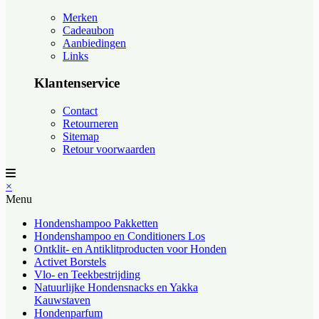
Merken
Cadeaubon
Aanbiedingen
Links
Klantenservice
Contact
Retourneren
Sitemap
Retour voorwaarden
×
Menu
Hondenshampoo Pakketten
Hondenshampoo en Conditioners Los
Ontklit- en Antiklitproducten voor Honden
Activet Borstels
Vlo- en Teekbestrijding
Natuurlijke Hondensnacks en Yakka
Kauwstaven
Hondenparfum