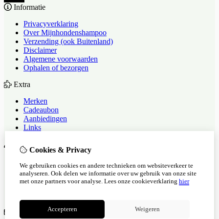
Informatie
Privacyverklaring
Over Mijnhondenshampoo
Verzending (ook Buitenland)
Disclaimer
Algemene voorwaarden
Ophalen of bezorgen
Extra
Merken
Cadeaubon
Aanbiedingen
Links
Mijn account
Cookies & Privacy
Inloggen
We gebruiken cookies en andere technieken om websiteverkeer te
Bestelhistorie
analyseren. Ook delen we informatie over uw gebruik van onze site
Verlanglijst
met onze partners voor analyse.
Lees onze cookieverklaring
hier
Nieuwsbrief
Privacyverklaring
Accepteren
Weigeren
Klantenservice