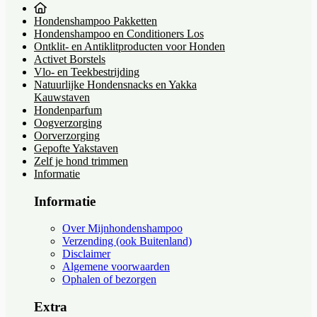
Hondenshampoo Pakketten
Hondenshampoo en Conditioners Los
Ontklit- en Antiklitproducten voor Honden
Activet Borstels
Vlo- en Teekbestrijding
Natuurlijke Hondensnacks en Yakka
Kauwstaven
Hondenparfum
Oogverzorging
Oorverzorging
Gepofte Yakstaven
Zelf je hond trimmen
Informatie
Informatie
Over Mijnhondenshampoo
Verzending (ook Buitenland)
Disclaimer
Algemene voorwaarden
Ophalen of bezorgen
Extra