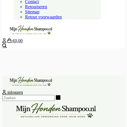
Contact
Retourneren
Sitemap
Retour voorwaarden
€0,00
Zoeken
inloggen
Zoeken